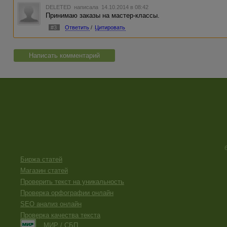
DELETED
написала 14.10.2014 в 08:42
Принимаю заказы на мастер-классы.
#3
Ответить
/
Цитировать
Написать комментарий
Биржа статей
Магазин статей
Проверить текст на уникальность
Проверка орфографии онлайн
SEO анализ онлайн
Проверка качества текста
МИР / СБП