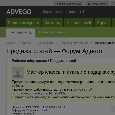
Биржа маркетинга
Каталог услуг
П
—
биржа копирайтинга №1
Работа в интернете
Заказчику
Магазин статей
Сервис
Все форумы
Новые сообщения
Адвего
Форум
Все форумы
Рабочие обсуждения
Продажа стате
Продажа статей — Форум Адвего
Рабочие обсуждения
/
Продажа статей
Мастер классы и статьи о подарках р
Предлагаю свои услуги по созданию мастер классов по изготовл
работы.
Пример моих работ представлен в магазине статей:
http://advego.ru/shop/text/14904387/
С удовольствием создам какой-либо мастер-класс данной темат
Написала: DELETED , 11.08.2014 в 09:43
В форуме:
Продажа статей
Комментариев:
3