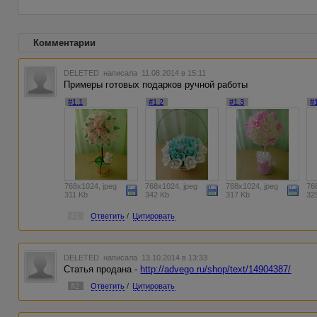
Комментарии
DELETED
написала 11.08.2014 в 15:11
Примеры готовых подарков ручной работы
#1.1
#1.2
#1.3
#
768x1024, jpeg
768x1024, jpeg
768x1024, jpeg
76
311 Kb
342 Kb
317 Kb
32
#1
Ответить
/
Цитировать
DELETED
написала 13.10.2014 в 13:33
Статья продана -
http://advego.ru/shop/text/14904387/
#2
Ответить
/
Цитировать