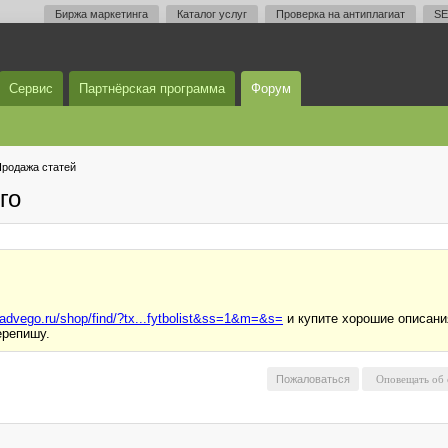
Биржа маркетинга
Каталог услуг
Проверка на антиплагиат
SE
Сервис
Партнёрская программа
Форум
родажа статей
го
//advego.ru/shop/find/?tx...fytbolist&ss=1&m=&s=
и купите хорошие описани
ерепишу.
Пожаловаться