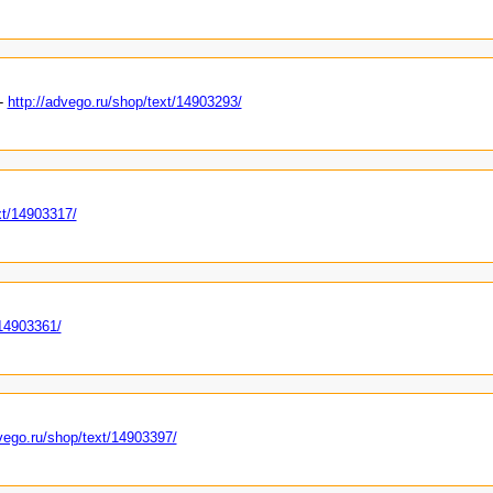
 -
http://advego.ru/shop/text/14903293/
xt/14903317/
/14903361/
dvego.ru/shop/text/14903397/