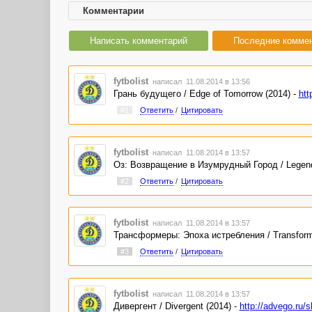
Комментарии
Написать комментарий
Последние комме
fytbolist
написал 11.08.2014 в 13:56
Грань будущего / Edge of Tomorrow (2014) -
htt
#1
Ответить
/
Цитировать
fytbolist
написал 11.08.2014 в 13:57
Оз: Возвращение в Изумрудный Город / Legends
#2
Ответить
/
Цитировать
fytbolist
написал 11.08.2014 в 13:57
Трансформеры: Эпоха истребления / Transformer
#3
Ответить
/
Цитировать
fytbolist
написал 11.08.2014 в 13:57
Дивергент / Divergent (2014) -
http://advego.ru/