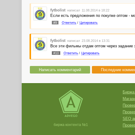
fytbolist
написал 11.08.2014 в 18:22
Если есть предложения по покупке оптом - мо
#9
Ответить
/
Цитировать
fytbolist
написал 23.08.2014 в 13:31
Все эти фильмы отдам оптом через задание з
#10
Ответить
/
Цитировать
Написать комментарий
Последние комме
Биржа
Магази
Провер
Прове
SEO а
биржа контента №1
Провер