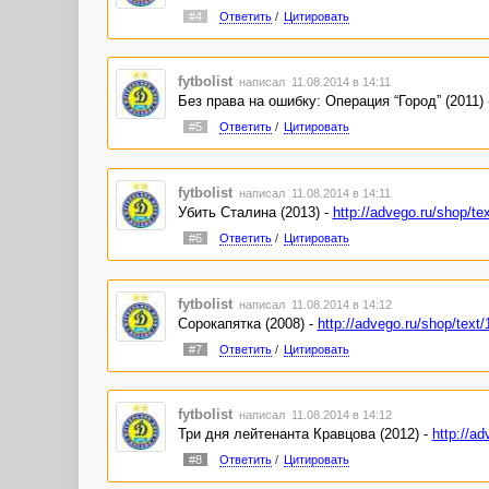
#4
Ответить
/
Цитировать
fytbolist
написал 11.08.2014 в 14:11
Без права на ошибку: Операция “Город” (2011)
#5
Ответить
/
Цитировать
fytbolist
написал 11.08.2014 в 14:11
Убить Сталина (2013) -
http://advego.ru/shop/te
#6
Ответить
/
Цитировать
fytbolist
написал 11.08.2014 в 14:12
Сорокапятка (2008) -
http://advego.ru/shop/text
#7
Ответить
/
Цитировать
fytbolist
написал 11.08.2014 в 14:12
Три дня лейтенанта Кравцова (2012) -
http://a
#8
Ответить
/
Цитировать