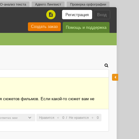
O-анализ текста
Адвего Лингвист
Проверка орфографии
Регистрация
Вход
A
Создать заказ
Помощь и поддержка
я сюжетов фильмов. Если какой-то сюжет вам не
Нравится
0
/
Не нравится
0