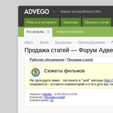
—
биржа копирайтинга №1
Работа в интернете
Заказчику
Магазин статей
Все форумы
Новые сообщения
Адвего
Форум
Все форумы
Рабочие обсуждения
П
Продажа статей — Форум Адве
Рабочие обсуждения
/
Продажа статей
Сюжеты фильмов
Не проходите мимо - загляните в "мой" магазин
http:
понравится - оставьте комментарий и я его для вас п
Написал:
fytbolist
, 11.08.2014 в 13:56
В форуме:
Продажа статей
Комментариев:
10