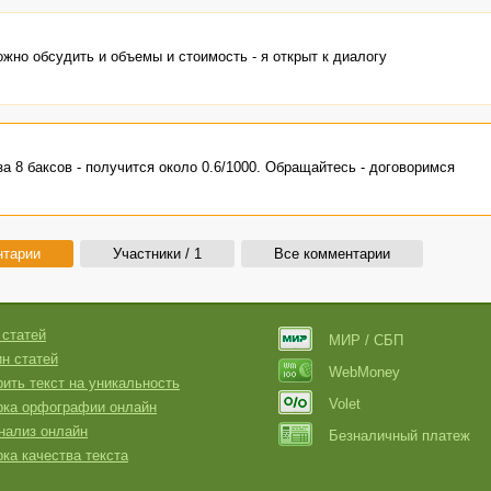
жно обсудить и объемы и стоимость - я открыт к диалогу
а 8 баксов - получится около 0.6/1000. Обращайтесь - договоримся
нтарии
Участники / 1
Все комментарии
 статей
МИР / СБП
н статей
WebMoney
ить текст на уникальность
Volet
рка орфографии онлайн
нализ онлайн
Безналичный платеж
ка качества текста