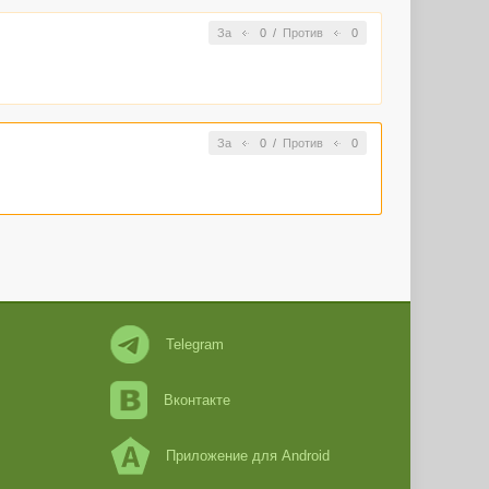
За
0
/
Против
0
За
0
/
Против
0
Telegram
Вконтакте
Приложение для Android