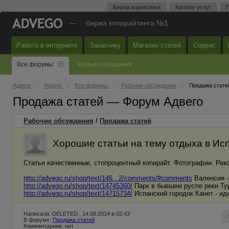
Биржа маркетинга
Каталог услуг
П
—
биржа копирайтинга №1
Работа в интернете
Заказчику
Магазин статей
Сервис
Все форумы
Новые сообщения
Адвего
Форум
Все форумы
Рабочие обсуждения
Продажа стате
Продажа статей — Форум Адвего
Рабочие обсуждения
/
Продажа статей
Хорошие статьи на тему отдыха в Ис
Статьи качественные, стопроцентный копирайт. Фотографии. Ре
http://advego.ru/shop/text/146...2/comments/#comments
Валенсия -
http://advego.ru/shop/text/14745360/
Парк в бывшем русле реки Тур
http://advego.ru/shop/text/14715734/
Испанский городок Канет - ид
Написала: DELETED , 14.08.2014 в 02:43
В форуме:
Продажа статей
Комментариев: нет