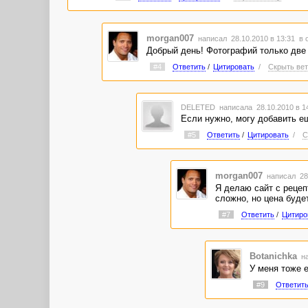
morgan007
написал 28.10.2010 в 13:31
в 
Добрый день! Фотографий только две
#4
Ответить
/
Цитировать
/
Скрыть вет
DELETED
написала 28.10.2010 в 
Если нужно, могу добавить е
#5
Ответить
/
Цитировать
/
С
morgan007
написал 28.
Я делаю сайт с рецеп
сложно, но цена буде
#7
Ответить
/
Цитиро
Botanichka
на
У меня тоже 
#9
Ответит