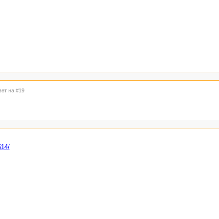
вет на #19
514/