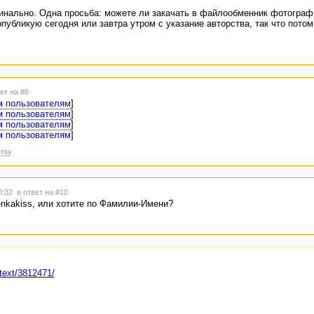
гинально. Одна просьба: можете ли закачать в файлообменник фотограф
публикую сегодня или завтра утром с указание авторства, так что пото
ет на #8
м пользователям
]
м пользователям
]
м пользователям
]
м пользователям
]
тку
20:32
в ответ на #10
enkakiss, или хотите по Фамилии-Имени?
/text/3812471/