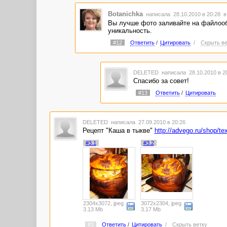
Botanichka
написала 28.10.2010 в 20:28
в
Вы лучше фото заливайте на файлообм
уникальность.
#12
Ответить
/
Цитировать
/
Скрыть ве
DELETED
написала 28.10.2010 в 
Спасибо за совет!
#13
Ответить
/
Цитировать
DELETED
написала 27.09.2010 в 20:26
Рецепт "Каша в тыкве"
http://advego.ru/shop/te
#3.1
#3.2
2304x3072, jpeg
3072x2304, jpeg
3.13 Mb
3.17 Mb
#3
Ответить
/
Цитировать
/
Скрыть ветку