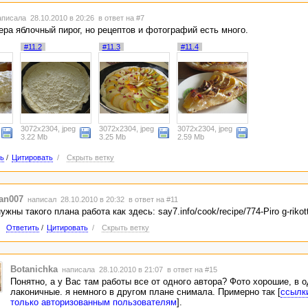
писала 28.10.2010 в 20:26
в ответ на #7
ра яблочный пирог, но рецептов и фотографий есть много.
#11.2
#11.3
#11.4
3072x2304, jpeg
3072x2304, jpeg
3072x2304, jpeg
3.22 Mb
3.25 Mb
2.59 Mb
ь
/
Цитировать
/
Скрыть ветку
an007
написал 28.10.2010 в 20:32
в ответ на #11
ужны такого плана работа как здесь: say7.info/cook/recipe/774-Piro g-rikott
Ответить
/
Цитировать
/
Скрыть ветку
Botanichka
написала 28.10.2010 в 21:07
в ответ на #15
Понятно, а у Вас там работы все от одного автора? Фото хорошие, в 
лаконичные. я немного в другом плане снимала. Примерно так [
ссылк
только авторизованным пользователям
].