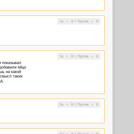
За
0
/
Против
0
За
0
/
Против
0
я показывал.
 добавили яйцо
шь на какой
 смысл таких
д.
За
0
/
Против
0
За
0
/
Против
0