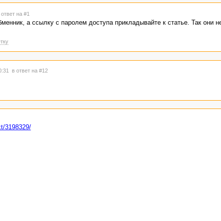
 ответ на #1
енник, а ссылку с паролем доступа прикладывайте к статье. Так они н
тку
20:31
в ответ на #12
xt/3198329/