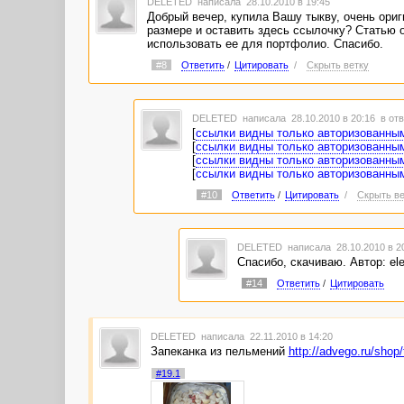
DELETED
написала 28.10.2010 в 19:45
Добрый вечер, купила Вашу тыкву, очень ори
размере и оставить здесь ссылочку? Статью о
использовать ее для портфолио. Спасибо.
#8
Ответить
/
Цитировать
/
Скрыть ветку
DELETED
написала 28.10.2010 в 20:16
в отв
[
ссылки видны только авторизованны
[
ссылки видны только авторизованны
[
ссылки видны только авторизованны
[
ссылки видны только авторизованны
#10
Ответить
/
Цитировать
/
Скрыть ве
DELETED
написала 28.10.2010 в 
Спасибо, скачиваю. Автор: el
#14
Ответить
/
Цитировать
DELETED
написала 22.11.2010 в 14:20
Запеканка из пельмений
http://advego.ru/shop
#19.1