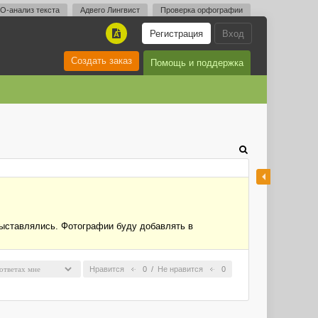
O-анализ текста
Адвего Лингвист
Проверка орфографии
Регистрация
Вход
A
Создать заказ
Помощь и поддержка
выставлялись. Фотографии буду добавлять в
Нравится
0
/
Не нравится
0