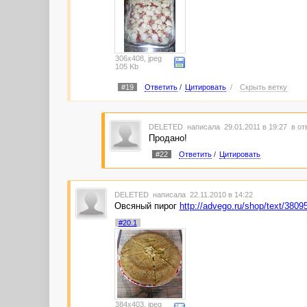
306x408, jpeg
105 Kb
#19
Ответить
/
Цитировать
/
Скрыть ветку
DELETED
написала 29.01.2011 в 19:27
в от
Продано!
#22
Ответить
/
Цитировать
DELETED
написала 22.11.2010 в 14:22
Овсяный пирог
http://advego.ru/shop/text/3809
#20.1
384x403, jpeg