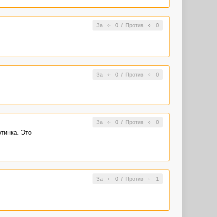
За
0
/
Против
0
За
0
/
Против
0
За
0
/
Против
0
тинка. Это
За
0
/
Против
1