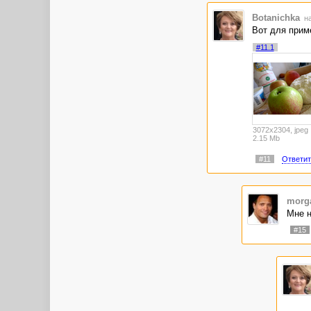
Botanichka
на
Вот для приме
#11.1
3072x2304, jpeg
2.15 Mb
#11
Ответит
morg
Мне н
#15