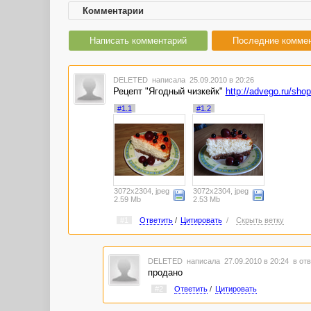
Комментарии
Написать комментарий
Последние комме
DELETED
написала 25.09.2010 в 20:26
Рецепт "Ягодный чизкейк"
http://advego.ru/sho
#1.1
#1.2
3072x2304, jpeg
3072x2304, jpeg
2.59 Mb
2.53 Mb
#1
Ответить
/
Цитировать
/
Скрыть ветку
DELETED
написала 27.09.2010 в 20:24
в отв
продано
#2
Ответить
/
Цитировать