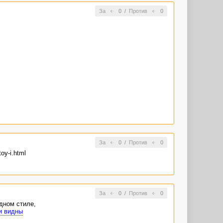
За
0
/
Против
0
За
0
/
Против
0
oy-i.html
За
0
/
Против
0
одном стиле,
и видны