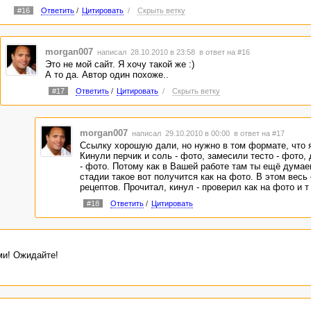
#16
Ответить
/
Цитировать
/
Скрыть ветку
morgan007
написал 28.10.2010 в 23:58
в ответ на #16
Это не мой сайт. Я хочу такой же :)
А то да. Автор один похоже..
#17
Ответить
/
Цитировать
/
Скрыть ветку
morgan007
написал 29.10.2010 в 00:00
в ответ на #17
Ссылку хорошую дали, но нужно в том формате, что 
Кинули перчик и соль - фото, замесили тесто - фото,
- фото. Потому как в Вашей работе там ты ещё думае
стадии такое вот получится как на фото. В этом весь
рецептов. Прочитал, кинул - проверил как на фото и т 
#18
Ответить
/
Цитировать
ми! Ожидайте!