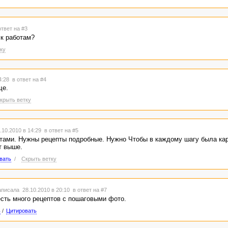
ответ на #3
 к работам?
ку
14:28
в ответ на #4
ще.
крыть ветку
10.2010 в 14:29
в ответ на #5
тами. Нужны рецепты подробные. Нужно Чтобы в каждому шагу была кар
т выше.
вать
/
Скрыть ветку
писала 28.10.2010 в 20:10
в ответ на #7
есть много рецептов с пошаговыми фото.
ь
/
Цитировать