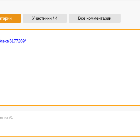
нтарии
Участники / 4
Все комментарии
p/text/3177269/
ет на #1