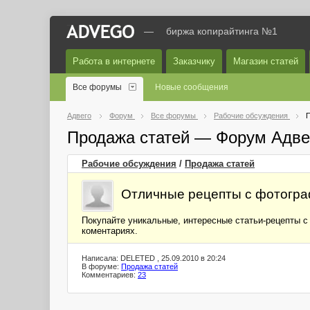
—
биржа копирайтинга №1
Работа в интернете
Заказчику
Магазин статей
Все форумы
Новые сообщения
Адвего
Форум
Все форумы
Рабочие обсуждения
П
Продажа статей — Форум Адве
Рабочие обсуждения
/
Продажа статей
Отличные рецепты с фотограф
Покупайте уникальные, интересные статьи-рецепты 
коментариях.
Написала: DELETED , 25.09.2010 в 20:24
В форуме:
Продажа статей
Комментариев:
23