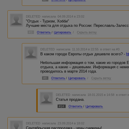
DELETED
написала 04.09.2014 в 23:02
"Отдых - Туризм, Хобби"
Лучшие места для отдыха по России: Переславль-Залесс
#3
Ответить
/
Цитировать
/
Скрыть ветку
DELETED
написала 11.10.2014 в 22:55
в ответ на #3
В каком городе Европы отдых дешевле всего? -
h
Небольшая информация о том, какие из городов 
отдыха, а какие – дешевыми. Информация с неме
проводилось в марте 2014 года.
#8
Ответить
/
Цитировать
/
Скрыть ветку
DELETED
написала 18.01.2015 в 14:58
в ответ 
Статья продана.
#14
Ответить
/
Цитировать
DELETED
написала 23.09.2014 в 18:02
Сентябрьская распродажа - цены снижены!