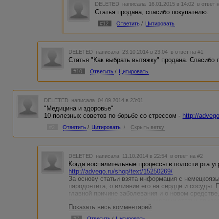
DELETED
написала 16.01.2015 в 14:02
в ответ 
Статья продана, спасибо покупателю.
#12
Ответить
/
Цитировать
DELETED
написала 23.10.2014 в 23:04
в ответ на #1
Статья "Как выбрать вытяжку" продана. Спасибо 
#10
Ответить
/
Цитировать
DELETED
написала 04.09.2014 в 23:01
"Медицина и здоровье"
10 полезных советов по борьбе со стрессом -
http://adveg
#2
Ответить
/
Цитировать
/
Скрыть ветку
DELETED
написала 11.10.2014 в 22:54
в ответ на #2
Когда воспалительные процессы в полости рта уг
http://advego.ru/shop/text/15250269/
За основу статьи взята информация с немецкоязы
пародонтита, о влиянии его на сердце и сосуды.
главной причине заболевания и о новом средств
полости рта. К тексту в обсуждении статьи прила
Показать весь комментарий
качестве бонуса.
#7
Ответить
/
Цитировать