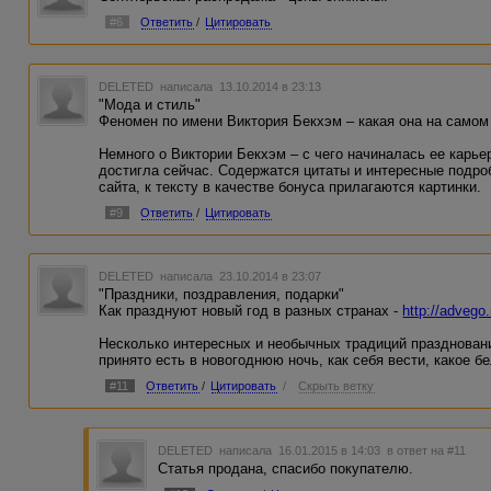
#6
Ответить
/
Цитировать
DELETED
написала 13.10.2014 в 23:13
"Мода и стиль"
Феномен по имени Виктория Бекхэм – какая она на самом
Немного о Виктории Бекхэм – с чего начиналась ее карье
достигла сейчас. Содержатся цитаты и интересные подро
сайта, к тексту в качестве бонуса прилагаются картинки.
#9
Ответить
/
Цитировать
DELETED
написала 23.10.2014 в 23:07
"Праздники, поздравления, подарки"
Как празднуют новый год в разных странах -
http://advego
Несколько интересных и необычных традиций праздновани
принято есть в новогоднюю ночь, как себя вести, какое б
#11
Ответить
/
Цитировать
/
Скрыть ветку
DELETED
написала 16.01.2015 в 14:03
в ответ на #11
Статья продана, спасибо покупателю.