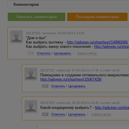
Комментарии
Написать комментарий
Последние комментарии
DELETED
написала 04.09.2014 в 23:00
"Дом и быт"
Как выбрать вытяжку -
http://advego.ru/shop/text/14996595/
Как выбрать ванну нового поколения -
http://advego.ru/sho
#1
Ответить
/
Цитировать
/
Скрыть ветку
DELETED
написала 07.09.2014 в 17:36
в ответ на #1
Помощники в создании оптимального микроклимат
http://advego.ru/shop/text/15067429/
#4
Ответить
/
Цитировать
DELETED
написала 08.09.2014 в 21:45
в ответ на #1
Какой кондиционер выбрать? -
http://advego.ru/sho
#5
Ответить
/
Цитировать
/
Скрыть ветку