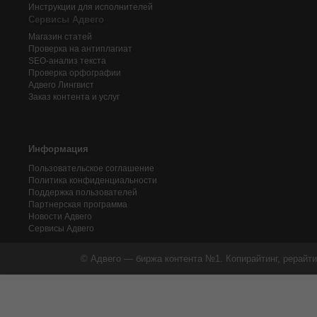
Инструкции для исполнителей
Сервисы Адвего
Магазин статей
Проверка на антиплагиат
SEO-анализ текста
Проверка орфографии
Адвего
Лингвист
Заказ контента и услуг
Информация
Пользовательское соглашение
Политика конфиденциальности
Поддержка пользователей
Партнерская программа
Новости Адвего
Сервисы Адвего
© Адвего — биржа контента №1. Копирайтинг, рерайти