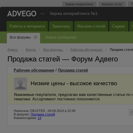
Биржа маркетинга
Каталог услуг
П
—
биржа копирайтинга №1
Работа в интернете
Заказчику
Магазин статей
Сервис
Все форумы
Новые сообщения
Адвего
Форум
Все форумы
Рабочие обсуждения
Продажа стате
Продажа статей — Форум Адвего
Рабочие обсуждения
/
Продажа статей
Низкие цены - высокое качество
Уважаемые покупатели, предлагаю вам качественные статьи по 
тематики. Ассортимент постоянно пополняется.
Написала: DELETED , 04.09.2014 в 22:58
В форуме:
Продажа статей
Комментариев:
14