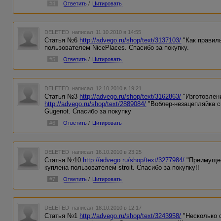
#4
Ответить
/
Цитировать
DELETED
написал 11.10.2010 в 14:55
Статья №6
http://advego.ru/shop/text/3137103/
"Как правиль
пользователем NicePlaces. Спасибо за покупку.
#5
Ответить
/
Цитировать
DELETED
написал 12.10.2010 в 19:21
Статья №3
http://advego.ru/shop/text/3162863/
"Изготовлен
http://advego.ru/shop/text/2889084/
"Воблер-незацепляйка 
Gugenot. Спасибо за покупку
#6
Ответить
/
Цитировать
DELETED
написал 16.10.2010 в 23:25
Статья №10
http://advego.ru/shop/text/3277984/
"Преимущес
куплена пользователем stroit. Спасибо за покупку!!
#7
Ответить
/
Цитировать
DELETED
написал 18.10.2010 в 12:17
Статья №1
http://advego.ru/shop/text/3243958/
"Несколько 