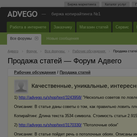
Биржа маркетинга
Каталог услуг
П
—
биржа копирайтинга №1
Работа в интернете
Заказчику
Магазин статей
Сервис
Все форумы
Новые сообщения
Адвего
Форум
Все форумы
Рабочие обсуждения
Продажа стате
Продажа статей — Форум Адвего
Рабочие обсуждения
/
Продажа статей
Качественные, уникальные, интересн
1)
http://advego.ru/shop/text/3243958/
"Несколько советов по ловл
Описание: В статье даны советы о том, как правильно ловить пл
Копирайтинг. Длина текста 3534 символа. Стоимость статьи 2.915 
2)
http://advego.ru/shop/text/3170330/
"Потолочные обои"
Описание: В статье пойдет речь о потолочных обоях. Описаны их