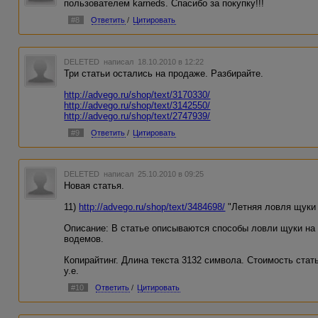
пользователем karneds. Спасибо за покупку!!!
#8
Ответить
/
Цитировать
DELETED
написал 18.10.2010 в 12:22
Три статьи остались на продаже. Разбирайте.
http://advego.ru/shop/text/3170330/
http://advego.ru/shop/text/3142550/
http://advego.ru/shop/text/2747939/
#9
Ответить
/
Цитировать
DELETED
написал 25.10.2010 в 09:25
Новая статья.
11)
http://advego.ru/shop/text/3484698/
"Летняя ловля щуки
Описание: В статье описываются способы ловли щуки на
водемов.
Копирайтинг. Длина текста 3132 символа. Стоимость стать
у.е.
#10
Ответить
/
Цитировать