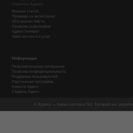
Сервисы Адвего
Магазин статей
Проверка на антиплагиат
SEO-анализ текста
Проверка орфографии
Адвего
Лингвист
Заказ контента и услуг
Информация
Пользовательское соглашение
Политика конфиденциальности
Поддержка пользователей
Партнерская программа
Новости Адвего
Сервисы Адвего
© Адвего — биржа контента №1. Копирайтинг, рерайти