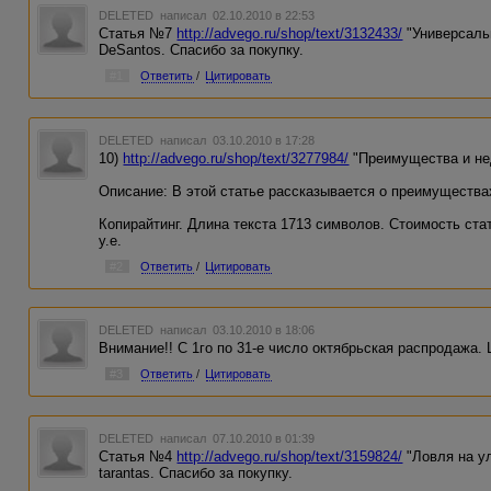
DELETED
написал 02.10.2010 в 22:53
Статья №7
http://advego.ru/shop/text/3132433/
"Универсаль
DeSantos. Спасибо за покупку.
#1
Ответить
/
Цитировать
DELETED
написал 03.10.2010 в 17:28
10)
http://advego.ru/shop/text/3277984/
"Преимущества и не
Описание: В этой статье рассказывается о преимущества
Копирайтинг. Длина текста 1713 символов. Стоимость стат
у.е.
#2
Ответить
/
Цитировать
DELETED
написал 03.10.2010 в 18:06
Внимание!! С 1го по 31-е число октябрьская распродажа.
#3
Ответить
/
Цитировать
DELETED
написал 07.10.2010 в 01:39
Статья №4
http://advego.ru/shop/text/3159824/
"Ловля на у
tarantas. Спасибо за покупку.