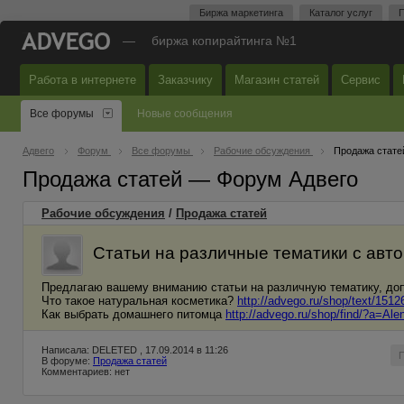
Биржа маркетинга
Каталог услуг
П
—
биржа копирайтинга №1
Работа в интернете
Заказчику
Магазин статей
Сервис
Все форумы
Новые сообщения
Адвего
Форум
Все форумы
Рабочие обсуждения
Продажа стате
Продажа статей — Форум Адвего
Рабочие обсуждения
/
Продажа статей
Статьи на различные тематики с ав
Предлагаю вашему вниманию статьи на различную тематику, д
Что такое натуральная косметика?
http://advego.ru/shop/text/1512
Как выбрать домашнего питомца
http://advego.ru/shop/find/?a=Al
Написала: DELETED , 17.09.2014 в 11:26
В форуме:
Продажа статей
Комментариев: нет