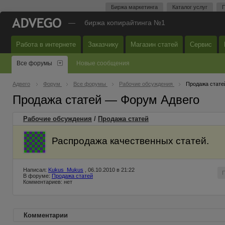
Биржа маркетинга
Каталог услуг
П
—
биржа копирайтинга №1
Работа в интернете
Заказчику
Магазин статей
Сервис
Все форумы
Новые сообщения
Адвего
Форум
Все форумы
Рабочие обсуждения
Продажа стате
Продажа статей — Форум Адвего
Рабочие обсуждения
/
Продажа статей
Распродажа качественных статей.
Написал:
Kukus_Mukus
, 06.10.2010 в 21:22
В форуме:
Продажа статей
Комментариев: нет
Комментарии