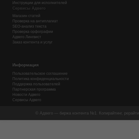
Инструкции для исполнителей
Сервисы Адвего
Магазин статей
Проверка на антиплагиат
SEO-анализ текста
Проверка орфографии
Адвего
Лингвист
Заказ контента и услуг
Информация
Пользовательское соглашение
Политика конфиденциальности
Поддержка пользователей
Партнерская программа
Новости Адвего
Сервисы Адвего
© Адвего — биржа контента №1. Копирайтинг, рерайти