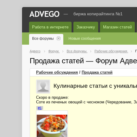
—
биржа копирайтинга №1
Работа в интернете
Заказчику
Магазин статей
Все форумы
Новые сообщения
Адвего
Форум
Все форумы
Рабочие обсуждения
П
Продажа статей — Форум Адве
Рабочие обсуждения
/
Продажа статей
Кулинарные статьи с уникал
Скоро в продаже:
Соте из печеных овощей с чесноком (Чередование, З
#1