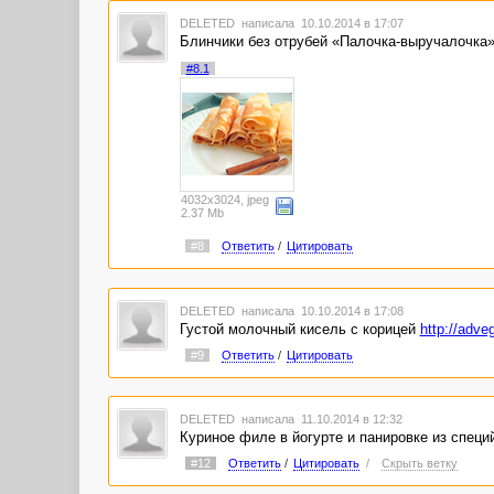
DELETED
написала 10.10.2014 в 17:07
Блинчики без отрубей «Палочка-выручалочка»
#8.1
4032x3024, jpeg
2.37 Mb
#8
Ответить
/
Цитировать
DELETED
написала 10.10.2014 в 17:08
Густой молочный кисель с корицей
http://adve
#9
Ответить
/
Цитировать
DELETED
написала 11.10.2014 в 12:32
Куриное филе в йогурте и панировке из специ
#12
Ответить
/
Цитировать
/
Скрыть ветку