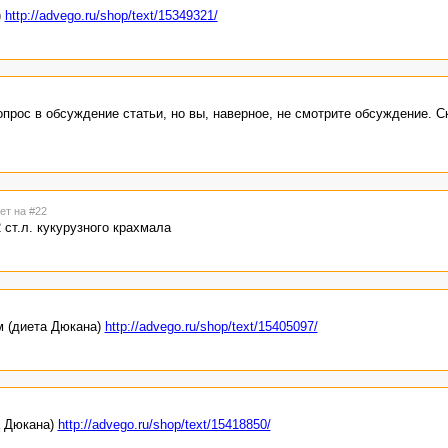
)
http://advego.ru/shop/text/15349321/
прос в обсуждение статьи, но вы, наверное, не смотрите обсуждение. С
ет на #22
 ст.л. кукурузного крахмала
м (диета Дюкана)
http://advego.ru/shop/text/15405097/
а Дюкана)
http://advego.ru/shop/text/15418850/