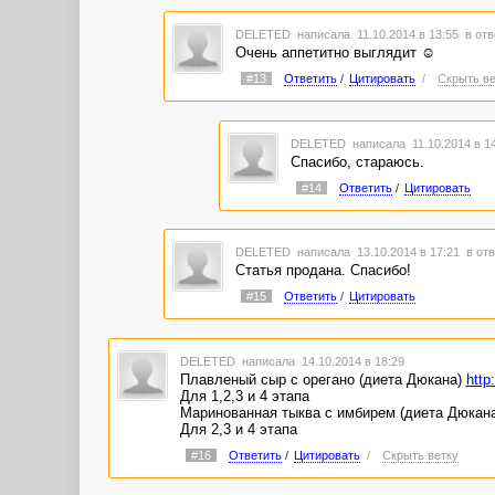
DELETED
написала 11.10.2014 в 13:55
в отв
Очень аппетитно выглядит ☺
#13
Ответить
/
Цитировать
/
Скрыть ве
DELETED
написала 11.10.2014 в 1
Спасибо, стараюсь.
#14
Ответить
/
Цитировать
DELETED
написала 13.10.2014 в 17:21
в отв
Статья продана. Спасибо!
#15
Ответить
/
Цитировать
DELETED
написала 14.10.2014 в 18:29
Плавленый сыр с орегано (диета Дюкана)
http
Для 1,2,3 и 4 этапа
Маринованная тыква с имбирем (диета Дюкан
Для 2,3 и 4 этапа
#16
Ответить
/
Цитировать
/
Скрыть ветку