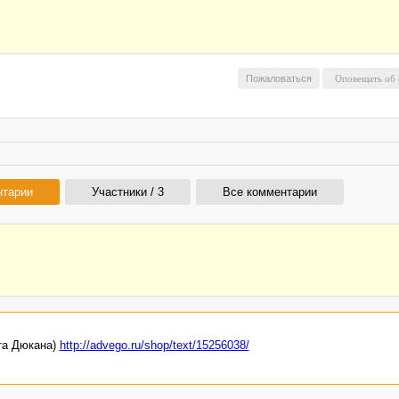
Пожаловаться
нтарии
Участники / 3
Все комментарии
та Дюкана)
http://advego.ru/shop/text/15256038/