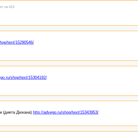
ет на #16
shop/text/15290546/
ego.ru/shop/text/15304192/
и (диета Дюкана)
http://advego.ru/shop/text/15343953/