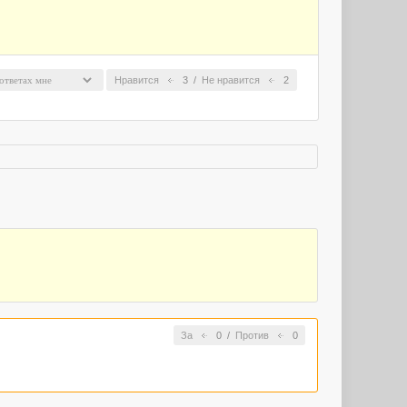
Нравится
3
/
Не нравится
2
За
0
/
Против
0