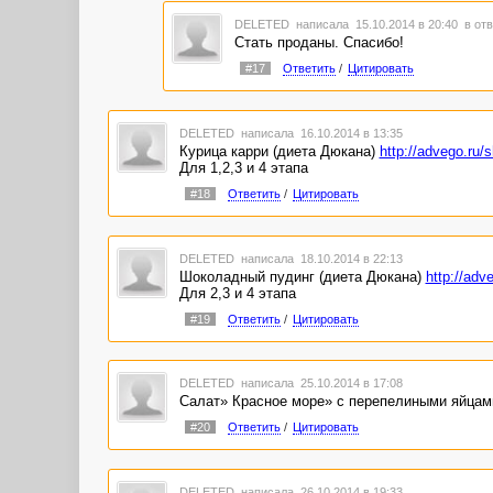
DELETED
написала 15.10.2014 в 20:40
в отв
Стать проданы. Спасибо!
#17
Ответить
/
Цитировать
DELETED
написала 16.10.2014 в 13:35
Курица карри (диета Дюкана)
http://advego.ru/
Для 1,2,3 и 4 этапа
#18
Ответить
/
Цитировать
DELETED
написала 18.10.2014 в 22:13
Шоколадный пудинг (диета Дюкана)
http://adv
Для 2,3 и 4 этапа
#19
Ответить
/
Цитировать
DELETED
написала 25.10.2014 в 17:08
Салат» Красное море» с перепелиными яйцам
#20
Ответить
/
Цитировать
DELETED
написала 26.10.2014 в 19:33