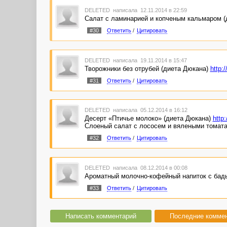
DELETED
написала 12.11.2014 в 22:59
Салат с ламинарией и копченым кальмаром 
#30
Ответить
/
Цитировать
DELETED
написала 19.11.2014 в 15:47
Творожники без отрубей (диета Дюкана)
http:
#31
Ответить
/
Цитировать
DELETED
написала 05.12.2014 в 16:12
Десерт «Птичье молоко» (диета Дюкана)
http
Слоеный салат с лососем и вялеными томат
#32
Ответить
/
Цитировать
DELETED
написала 08.12.2014 в 00:08
Ароматный молочно-кофейный напиток с бад
#33
Ответить
/
Цитировать
Написать комментарий
Последние комме