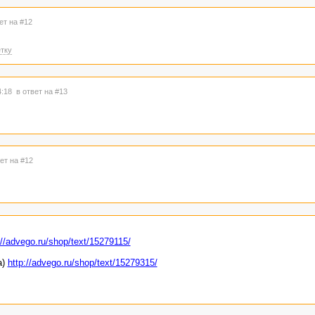
ет на #12
тку
4:18
в ответ на #13
ет на #12
://advego.ru/shop/text/15279115/
а)
http://advego.ru/shop/text/15279315/