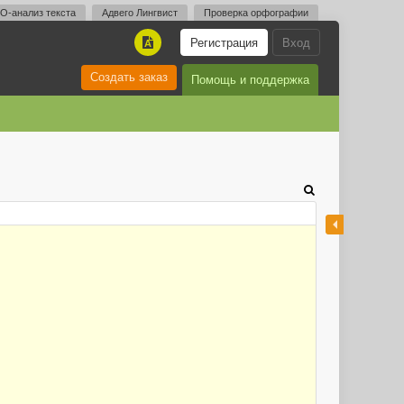
O-анализ текста
Адвего Лингвист
Проверка орфографии
Регистрация
Вход
A
Создать заказ
Помощь и поддержка