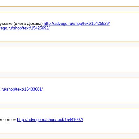
уховке (диета Дюкана)
http://advego.ru/shop/text/15425929/
vego.ru/shop/text/15425692/
o.ru/shop/text/15433681/
кое дно»
http://advego.ru/shop/text/15441097/