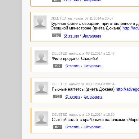
#25
Ответить
/
Цитировать
DELETED
написала 07.11.2014 в 20:07
Куриное филе с овощами, приготовленное в д
Овощной минестроне (диета Дюкана)
http://ad
#26
Ответить
/
Цитировать
DELETED
написала 08.11.2014 в 12:47
Филе продано. Спасибо!
#27
Ответить
/
Цитировать
DELETED
написала 09.11.2014 в 00:54
Рыбные наггетсы (диета Дюкана)
http://adveg
#28
Ответить
/
Цитировать
DELETED
написала 10.11.2014 в 18:30
Сытный салат с крабовыми палочками «Морс
#29
Ответить
/
Цитировать