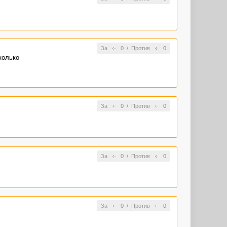
За
0
/
Против
0
колько
За
0
/
Против
0
За
0
/
Против
0
За
0
/
Против
0