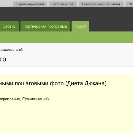
Биржа маркетинга
Каталог услуг
Проверка на антиплагиат
SE
Сервис
Партнёрская программа
Форум
родажа статей
го
ьными пошаговыми фото (Диета Дюкана)
акрепление, Стабилизация)