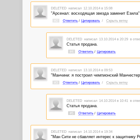
DELETED
написал 12.10.2014 в 15:08
"Арсенал: восходящая звезда заменит Езила
#2
Ответить
/
Цитировать
/
Скрыть ветку
DELETED
написал 13.10.2014 в 20:29
в отве
Статья продана.
#4
Ответить
/
Цитировать
DELETED
написал 13.10.2014 в 09:53
"Манчини: я построил чемпионский Манчесте
#3
Ответить
/
Цитировать
/
Скрыть ветку
DELETED
написал 14.10.2014 в 10:41
в отве
Статья продана.
#5
Ответить
/
Цитировать
DELETED
написал 14.10.2014 в 19:34
"Ман Сити не сбавляет интерес к защитнику 