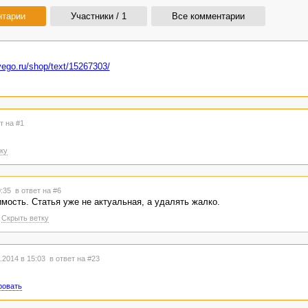
нтарии
Участники / 1
Все комментарии
vego.ru/shop/text/15267303/
т на #1
ку
0:35
в ответ на #6
ость. Статья уже не актуальная, а удалять жалко.
Скрыть ветку
.2014 в 15:03
в ответ на #23
ровать