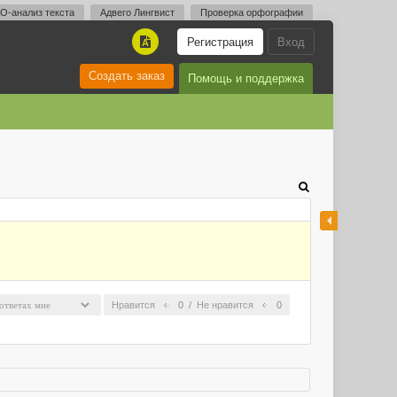
O-анализ текста
Адвего Лингвист
Проверка орфографии
Регистрация
Вход
A
Создать заказ
Помощь и поддержка
Нравится
0
/
Не нравится
0