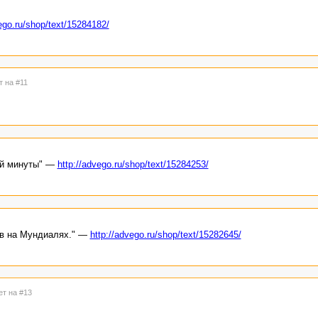
ego.ru/shop/text/15284182/
т на #11
ей минуты" —
http://advego.ru/shop/text/15284253/
ов на Мундиалях." —
http://advego.ru/shop/text/15282645/
ет на #13