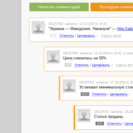
Написать комментарий
Последние комме
DELETED
написал 12.10.2014 в 14:25
"Украина — Македония. Накануне" —
http://ad
#1
Ответить
/
Цитировать
/
Скрыть ветку
DELETED
написал 14.10.2014 в 16:41
в отве
Цена снизилась на 50%
#6
Ответить
/
Цитировать
/
Скрыть вет
DELETED
написал 17.10.2014 в 2
Установил минимальную стоим
#23
Ответить
/
Цитировать
/
DELETED
написал 25.10
Статья продана.
#25
Ответить
/
Цити