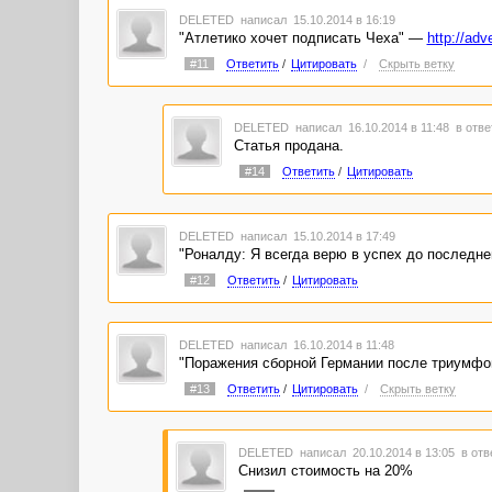
DELETED
написал 15.10.2014 в 16:19
"Атлетико хочет подписать Чеха" —
http://adv
#11
Ответить
/
Цитировать
/
Скрыть ветку
DELETED
написал 16.10.2014 в 11:48
в отве
Статья продана.
#14
Ответить
/
Цитировать
DELETED
написал 15.10.2014 в 17:49
"Роналду: Я всегда верю в успех до последн
#12
Ответить
/
Цитировать
DELETED
написал 16.10.2014 в 11:48
"Поражения сборной Германии после триумф
#13
Ответить
/
Цитировать
/
Скрыть ветку
DELETED
написал 20.10.2014 в 13:05
в отв
Снизил стоимость на 20%