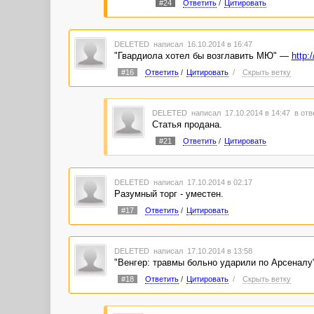
#24
Ответить
/
Цитировать
DELETED
написал 16.10.2014 в 16:47
"Гвардиола хотел бы возглавить МЮ" —
http:
#16
Ответить
/
Цитировать
/
Скрыть ветку
DELETED
написал 17.10.2014 в 14:47
в отв
Статья продана.
#21
Ответить
/
Цитировать
DELETED
написал 17.10.2014 в 02:17
Разумный торг - уместен.
#17
Ответить
/
Цитировать
DELETED
написал 17.10.2014 в 13:58
"Венгер: травмы больно ударили по Арсенал
#18
Ответить
/
Цитировать
/
Скрыть ветку