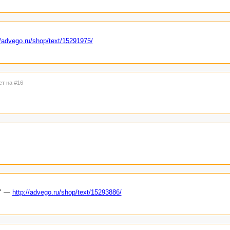
//advego.ru/shop/text/15291975/
ет на #16
у" —
http://advego.ru/shop/text/15293886/