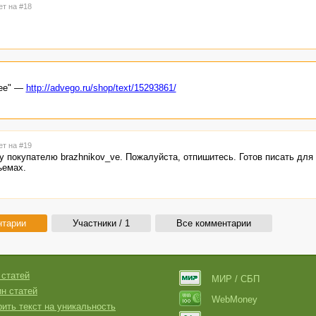
ет на #18
нее" —
http://advego.ru/shop/text/15293861/
ет на #19
 покупателю brazhnikov_ve. Пожалуйста, отпишитесь. Готов писать для 
ъемах.
нтарии
Участники / 1
Все комментарии
 статей
МИР / СБП
н статей
WebMoney
ить текст на уникальность