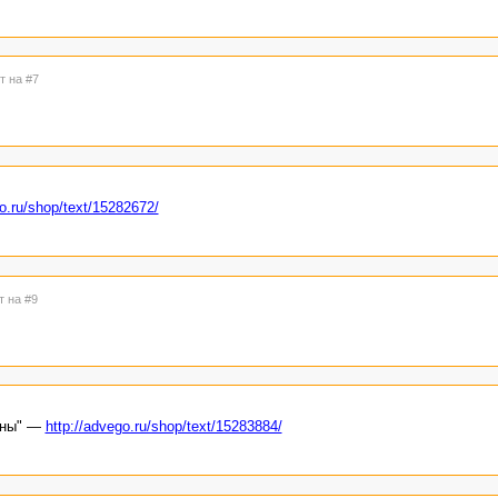
т на #7
go.ru/shop/text/15282672/
т на #9
ины" —
http://advego.ru/shop/text/15283884/