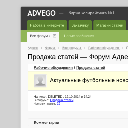
—
биржа копирайтинга №1
Работа в интернете
Заказчику
Магазин статей
Все форумы
Новые сообщения
Адвего
Форум
Все форумы
Рабочие обсуждения
П
Продажа статей — Форум Адве
Рабочие обсуждения
/
Продажа статей
Актуальные футбольные нов
Написал: DELETED , 12.10.2014 в 14:24
В форуме:
Продажа статей
Комментариев:
25
Комментарии