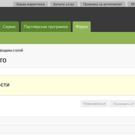
Биржа маркетинга
Каталог услуг
Проверка на антиплагиат
SE
Сервис
Партнёрская программа
Форум
родажа статей
го
ости
Пожаловаться