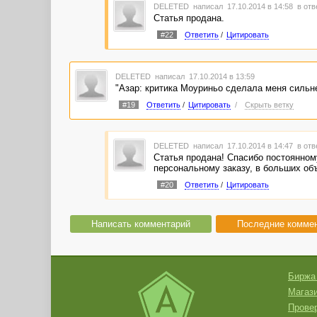
DELETED
написал 17.10.2014 в 14:58
в отв
Статья продана.
#22
Ответить
/
Цитировать
DELETED
написал 17.10.2014 в 13:59
"Азар: критика Моуриньо сделала меня силь
#19
Ответить
/
Цитировать
/
Скрыть ветку
DELETED
написал 17.10.2014 в 14:47
в отв
Статья продана! Спасибо постоянному
персональному заказу, в больших об
#20
Ответить
/
Цитировать
Написать комментарий
Последние комме
Биржа
Магази
Провер