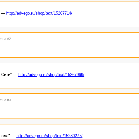
" —
http://advego.ru/shop/text/15267714/
т на #2
р Сити" —
http://advego.ru/shop/text/15267969/
т на #3
Реала" —
http://advego.ru/shop/text/15280277/