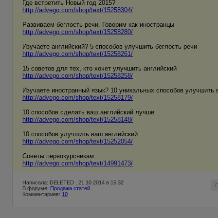
Где встретить Новый год 2015?
http://advego.com/shop/text/15258304/
Развиваем беглость речи. Говорим как иностранцы
http://advego.com/shop/text/15258280/
Изучаете английский? 5 способов улучшить беглость речи
http://advego.com/shop/text/15258261/
15 советов для тех, кто хочет улучшить английский
http://advego.com/shop/text/15258258/
Изучаете иностранный язык? 10 уникальных способов улучшить 
http://advego.com/shop/text/15258179/
10 способов сделать ваш английский лучше
http://advego.com/shop/text/15258148/
10 способов улучшить ваш английский
http://advego.com/shop/text/15252054/
Советы первокурсникам
http://advego.com/shop/text/14991473/
Написала: DELETED , 21.10.2014 в 15:32
В форуме:
Продажа статей
Комментариев:
10