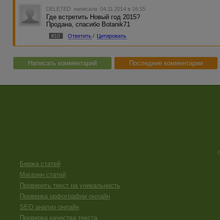
DELETED
написала 04.11.2014 в 16:15
Где встретить Новый год 2015?
Продана, спасибо Botanik71
#10
Ответить
/
Цитировать
Написать комментарий
Последние комментарии
Биржа статей
Магазин статей
Проверить текст на уникальность
Проверка орфографии онлайн
SEO анализ онлайн
Проверка качества текста