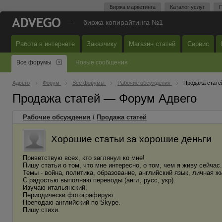
Биржа маркетинга
Каталог услуг
П
—
биржа копирайтинга №1
Работа в интернете
Заказчику
Магазин статей
Сервис
Все форумы
Новые сообщения
Адвего
Форум
Все форумы
Рабочие обсуждения
Продажа стате
Продажа статей — Форум Адвего
Рабочие обсуждения
/
Продажа статей
Хорошие статьи за хорошие деньги
Приветствую всех, кто заглянул ко мне!
Пишу статьи о том, что мне интересно, о том, чем я живу сейчас.
Темы - война, политика, образование, английский язык, личная жи
С радостью выполняю переводы (англ, русс, укр).
Изучаю итальянский.
Периодически фотографирую.
Преподаю английский по Skype.
Пишу стихи.