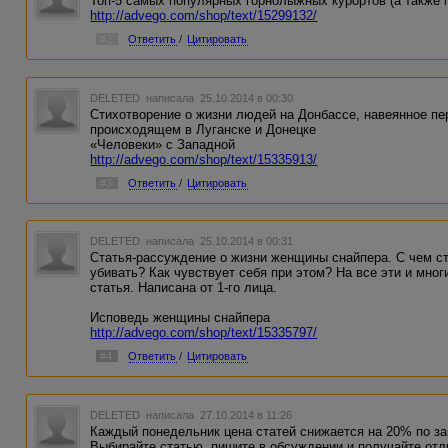
Топ-5 самых популярных горнолыжных курортов (а также 
Незабываемая Каппадокия
http://advego.com/shop/text/15299132/
http://advego.com/shop/text/14626338/
#2
Ответить
/
Цитировать
5 самых красивых пляжей без песка
http://advego.com/shop/text/14626090/
DELETED
написала 25.10.2014 в 00:30
Островной отдых – идеальный вариант для туриста
Стихотворение о жизни людей на Донбассе, навеянное п
http://advego.com/shop/text/14608145/
происходящем в Луганске и Донецке
«Человеки» с Западной
Самые уединенные гавайские курорты
http://advego.com/shop/text/15335913/
http://advego.com/shop/text/14511498/
#3
Ответить
/
Цитировать
DELETED
написала 25.10.2014 в 00:31
Статья-рассуждение о жизни женщины снайпера. С чем с
убивать? Как чувствует себя при этом? На все эти и мног
статья. Написана от 1-го лица.
Исповедь женщины снайпера
http://advego.com/shop/text/15335797/
#4
Ответить
/
Цитировать
DELETED
написала 27.10.2014 в 11:26
Каждый понедельник цена статей снижается на 20% по за
Выбирайте статью, пишите в обсуждении и получайте отл