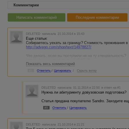
Комментарии
Написать комментарий
Последние комментарии
DELETED
написала 21.10.2014 в 15:43
Еще статьи:
Собираетесь уехать за границу? Стоимость проживания в
http://advego.com/shop/text/14978827/
Что делать, если вы поступили не на ту специальность?
http://advego.com/shop/text/14946629/
Показать весь комментарий
Нужна ли абитуриенту довузовская подготовка?
#1
Ответить
/
Цитировать
/
Скрыть ветку
http://advego.com/shop/text/14894024/
Студенческое лето за границей
http://advego.com/shop/text/14903676/
DELETED
написала 01.11.2014 в 22:50
в ответ на #1
Нужна ли абитуриенту довузовская подготовка?
Обязательно ли всем получать высшее образование?
http://advego.com/shop/text/14946471/
Статья продана покупателю Sandro. Заходите ещ
Ах, Одесса, или где отлично провести время. Рестораны,
#9
Ответить
/
Цитировать
http://advego.com/shop/text/14934213/
Греция. Касторья
http://advego.com/shop/text/14868568/
DELETED
написала 21.10.2014 в 21:21