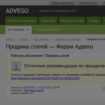
Биржа маркетинга
Каталог услуг
П
—
биржа копирайтинга №1
Работа в интернете
Заказчику
Магазин статей
Сервис
Все форумы
Новые сообщения
Адвего
Форум
Все форумы
Рабочие обсуждения
Продажа стате
Продажа статей — Форум Адвего
Рабочие обсуждения
/
Продажа статей
Отличные рекомендации по празднов
Статья содержит полезные советы по экономии семейного бюдже
http://advego.ru/shop/text/3374180/?p=48r9ZruAtP
Написала: DELETED , 14.10.2010 в 23:40
В форуме:
Продажа статей
Комментариев: нет