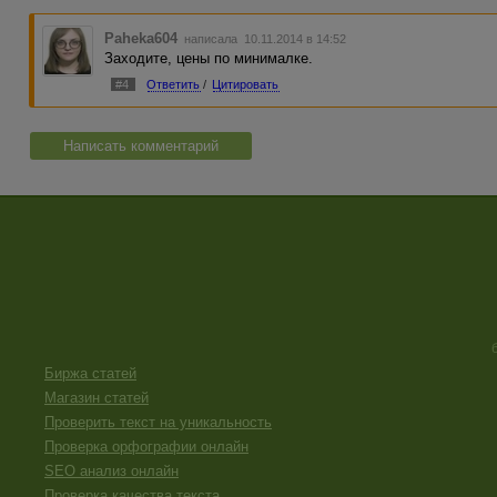
Paheka604
написала 10.11.2014 в 14:52
Заходите, цены по минималке.
#4
Ответить
/
Цитировать
Написать комментарий
Биржа статей
Магазин статей
Проверить текст на уникальность
Проверка орфографии онлайн
SEO анализ онлайн
Проверка качества текста