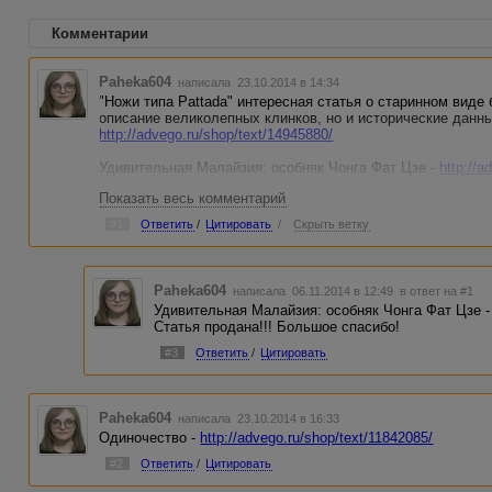
Комментарии
Paheka604
написала 23.10.2014 в 14:34
"Ножи типа Pattada" интересная статья о старинном виде
описание великолепных клинков, но и исторические данн
http://advego.ru/shop/text/14945880/
Удивительная Малайзия: особняк Чонга Фат Цзе -
http://a
Показать весь комментарий
Вторая жизнь воздушных шариков: полезные идеи для исп
http://advego.ru/shop/text/14938168/
#1
Ответить
/
Цитировать
/
Скрыть ветку
7 мудрых мыслей о том, как пережить развод женщине -
h
Paheka604
написала 06.11.2014 в 12:49
в ответ на #1
Удивительная Малайзия: особняк Чонга Фат Цзе 
Статья продана!!! Большое спасибо!
#3
Ответить
/
Цитировать
Paheka604
написала 23.10.2014 в 16:33
Одиночество -
http://advego.ru/shop/text/11842085/
#2
Ответить
/
Цитировать