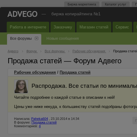
Биржа маркетинга
Каталог услуг
П
—
биржа копирайтинга №1
Работа в интернете
Заказчику
Магазин статей
Сервис
Все форумы
Новые сообщения
Адвего
Форум
Все форумы
Рабочие обсуждения
Продажа стате
Продажа статей — Форум Адвего
Рабочие обсуждения
/
Продажа статей
Распродажа. Все статьи по минималь
Читайте подробнее о каждой статье в описании к ней!
Цены уже ниже некуда, к большинству статей подобраны фотог
Написала:
Paheka604
, 23.10.2014 в 14:34
В форуме:
Продажа статей
Комментариев:
4