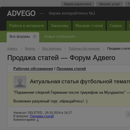
Биржа маркетинга
Каталог услуг
П
—
биржа копирайтинга №1
Работа в интернете
Заказчику
Магазин статей
Сервис
Все форумы
Новые сообщения
Адвего
Форум
Все форумы
Рабочие обсуждения
Продажа стате
Продажа статей — Форум Адвего
Рабочие обсуждения
/
Продажа статей
Актуальная статья футбольной темат
"Поражения сборной Германии после триумфов на Мундиалях" 
Возможен разумный торг, обращайтесь! :)
Написал: DELETED , 29.10.2014 в 16:17
В форуме:
Продажа статей
Комментариев:
1