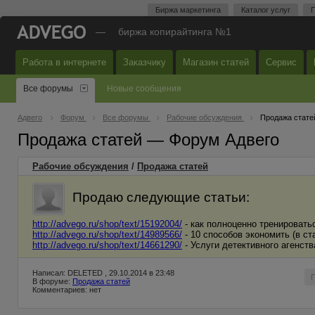
Биржа маркетинга
Каталог услуг
П
—
биржа копирайтинга №1
Работа в интернете
Заказчику
Магазин статей
Сервис
Все форумы
Новые сообщения
Адвего
Форум
Все форумы
Рабочие обсуждения
Продажа стате
Продажа статей — Форум Адвего
Рабочие обсуждения
/
Продажа статей
Продаю следующие статьи:
http://advego.ru/shop/text/15192004/
- как полноценно тренироватьс
http://advego.ru/shop/text/14989566/
- 10 способов экономить (в с
http://advego.ru/shop/text/14661290/
- Услуги детективного агенст
Написал: DELETED , 29.10.2014 в 23:48
В форуме:
Продажа статей
Комментариев: нет