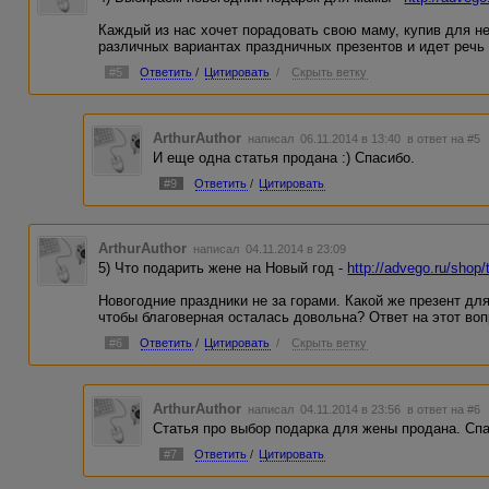
Каждый из нас хочет порадовать свою маму, купив для н
различных вариантах праздничных презентов и идет речь 
#5
Ответить
/
Цитировать
/
Скрыть ветку
ArthurAuthor
написал 06.11.2014 в 13:40
в ответ на #5
И еще одна статья продана :) Спасибо.
#9
Ответить
/
Цитировать
ArthurAuthor
написал 04.11.2014 в 23:09
5) Что подарить жене на Новый год -
http://advego.ru/shop
Новогодние праздники не за горами. Какой же презент дл
чтобы благоверная осталась довольна? Ответ на этот воп
#6
Ответить
/
Цитировать
/
Скрыть ветку
ArthurAuthor
написал 04.11.2014 в 23:56
в ответ на #6
Статья про выбор подарка для жены продана. Сп
#7
Ответить
/
Цитировать