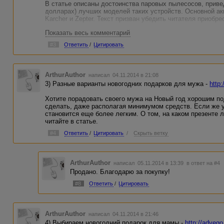
В статье описаны достоинства паровых пылесосов, приве
долларах) лучших моделей таких устройств. Основной ак
Karcher и Zepter. Текст призван убедить читателя приобр
Показать весь комментарий
Эта большая заметка на 7737 знаков не идет сплошным по
нумерованный и 2 небольших маркированных списка.
#3
Ответить
/
Цитировать
ArthurAuthor
написал 04.11.2014 в 21:08
3) Разные варианты новогодних подарков для мужа -
http
Хотите порадовать своего мужа на Новый год хорошим п
сделать, даже располагая минимумом средств. Если же у
становится еще более легким. О том, на каком презенте 
читайте в статье.
#4
Ответить
/
Цитировать
/
Скрыть ветку
ArthurAuthor
написал 05.11.2014 в 13:39
в ответ на #4
Продано. Благодарю за покупку!
#8
Ответить
/
Цитировать
ArthurAuthor
написал 04.11.2014 в 21:46
4) Выбираем новогодний подарок для мамы -
http://advego