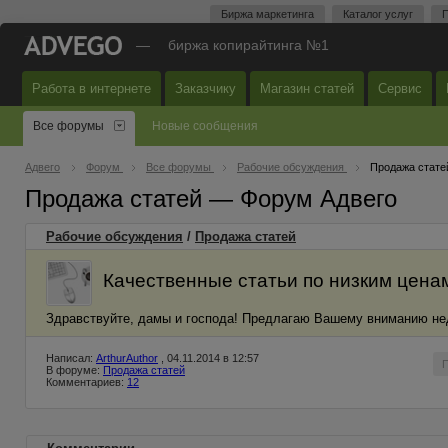
Биржа маркетинга
Каталог услуг
П
—
биржа копирайтинга №1
Работа в интернете
Заказчику
Магазин статей
Сервис
Все форумы
Новые сообщения
Адвего
Форум
Все форумы
Рабочие обсуждения
Продажа стате
Продажа статей — Форум Адвего
Рабочие обсуждения
/
Продажа статей
Качественные статьи по низким цена
Здравствуйте, дамы и господа! Предлагаю Вашему вниманию нед
Написал:
ArthurAuthor
, 04.11.2014 в 12:57
В форуме:
Продажа статей
Комментариев:
12