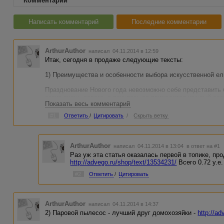
Комментарии
Написать комментарий
Последние комментарии
ArthurAuthor
написал 04.11.2014 в 12:59
Итак, сегодня в продаже следующие тексты:
1) Преимущества и особенности выбора искусственной ел
Празднование Нового года невозможно себе представить 
стоит очень дорого, а покупать ее приходится каждый се
Показать весь комментарий
свой выбор на искусственной модели, отличающейся дол
преимуществах искусственных елок и особенностях их выб
#1
Ответить
/
Цитировать
/
Скрыть ветку
ArthurAuthor
написал 04.11.2014 в 13:04
в ответ на #1
Раз уж эта статья оказалась первой в топике, пр
http://advego.ru/shop/text/13534231/
Всего 0.72 у.е.
#2
Ответить
/
Цитировать
ArthurAuthor
написал 04.11.2014 в 14:37
2) Паровой пылесос - лучший друг домохозяйки -
http://a