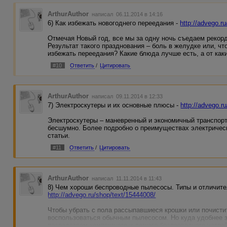
ArthurAuthor
написал 06.11.2014 в 14:16
6) Как избежать новогоднего переедания -
http://advego.r
Отмечая Новый год, все мы за одну ночь съедаем рекор
Результат такого празднования – боль в желудке или, чт
избежать переедания? Какие блюда лучше есть, а от как
#10
Ответить
/
Цитировать
ArthurAuthor
написал 09.11.2014 в 12:33
7) Электроскутеры и их основные плюсы -
http://advego.r
Электроскутеры – маневренный и экономичный транспорт
бесшумно. Более подробно о преимуществах электрическ
статьи.
#11
Ответить
/
Цитировать
ArthurAuthor
написал 11.11.2014 в 11:43
8) Чем хороши беспроводные пылесосы. Типы и отличите
http://advego.ru/shop/text/15444008/
Чтобы убрать с пола рассыпавшиеся крошки или почисти
воспользоваться обычным пылесосом. Но куда удобнее з
посредством компактного и легкого беспроводного устр