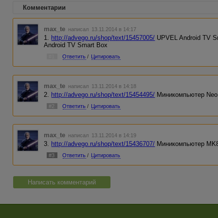
Комментарии
max_te
написал 13.11.2014 в 14:17
1.
http://advego.ru/shop/text/15457005/
UPVEL Android TV S
Android TV Smart Box
#1
Ответить
/
Цитировать
max_te
написал 13.11.2014 в 14:18
2.
http://advego.ru/shop/text/15454495/
Миникомпьютер Neo 
#2
Ответить
/
Цитировать
max_te
написал 13.11.2014 в 14:19
3.
http://advego.ru/shop/text/15436707/
Миникомпьютер MK8
#3
Ответить
/
Цитировать
Написать комментарий