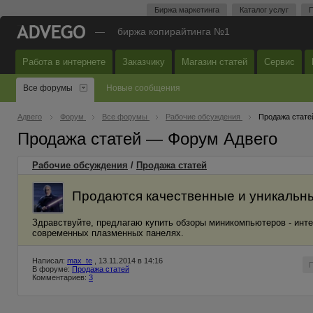
Биржа маркетинга
Каталог услуг
П
—
биржа копирайтинга №1
Работа в интернете
Заказчику
Магазин статей
Сервис
Все форумы
Новые сообщения
Адвего
Форум
Все форумы
Рабочие обсуждения
Продажа стате
Продажа статей — Форум Адвего
Рабочие обсуждения
/
Продажа статей
Продаются качественные и уникальн
Здравствуйте, предлагаю купить обзоры миникомпьютеров - инт
современных плазменных панелях.
Написал:
max_te
, 13.11.2014 в 14:16
В форуме:
Продажа статей
Комментариев:
3