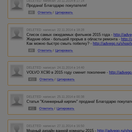
DELETED
написал 20.11.2014 в 17:14
Продана! Благодарю покупателя!
#8
Ответить
/
Цитировать
DELETED
написал 22.11.2014 в 18:28
Список самых ожидаемых фильмов 2015 года -
http://adv
Жидкие обои - большой прорыв в области ремонта -
http:/
Как можно быстро смыть побелку? -
http://advego.ru/shop/
#9
Ответить
/
Цитировать
DELETED
написал 24.11.2014 в 14:40
VOLVO XC90 в 2015 году сменит поколение -
http://advego
#10
Ответить
/
Цитировать
DELETED
написал 25.11.2014 в 00:38
Статья "Клинкерный кирпич" продана! Благодарю покупат
#11
Ответить
/
Цитировать
DELETED
написал 27.11.2014 в 16:50
Модный дизайн ванной комнаты 2015 -
http://advego.ru/sh