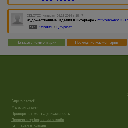
DELETED
написал 04.12.2014 в 18:47
Художественные изделия в интерьере -
http://advego.ru/s
#17
Ответить
/
Цитировать
Написать комментарий
Последние комментарии
Биржа статей
Магазин статей
Проверить текст на уникальность
Проверка орфографии онлайн
SEO анализ онлайн