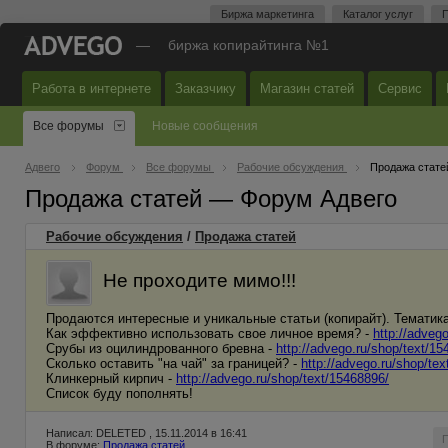
Биржа маркетинга
Каталог услуг
П
—
биржа копирайтинга №1
Работа в интернете
Заказчику
Магазин статей
Сервис
Все форумы
Новые сообщения
Адвего
Форум
Все форумы
Рабочие обсуждения
Продажа стате
Продажа статей — Форум Адвего
Рабочие обсуждения
/
Продажа статей
Не проходите мимо!!!
Продаются интересные и уникальные статьи (копирайт). Тематик
Как эффективно использовать свое личное время? -
http://adveg
Срубы из оцилиндрованного бревна -
http://advego.ru/shop/text/15
Сколько оставить "на чай" за границей? -
http://advego.ru/shop/te
Клинкерный кирпич -
http://advego.ru/shop/text/15468896/
Список буду пополнять!
Написал: DELETED , 15.11.2014 в 16:41
В форуме:
Продажа статей