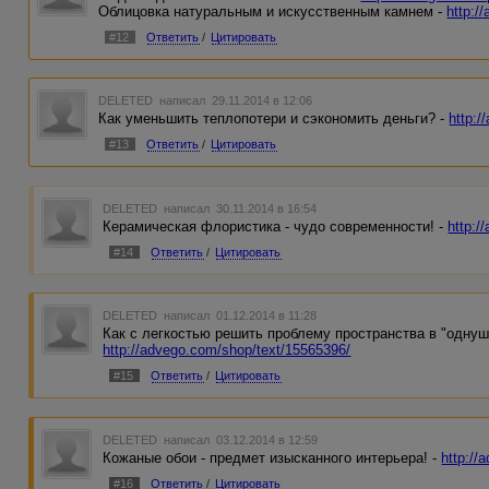
Облицовка натуральным и искусственным камнем -
http:/
#12
Ответить
/
Цитировать
DELETED
написал 29.11.2014 в 12:06
Как уменьшить теплопотери и сэкономить деньги? -
http:
#13
Ответить
/
Цитировать
DELETED
написал 30.11.2014 в 16:54
Керамическая флористика - чудо современности! -
http:/
#14
Ответить
/
Цитировать
DELETED
написал 01.12.2014 в 11:28
Как с легкостью решить проблему пространства в "однуш
http://advego.com/shop/text/15565396/
#15
Ответить
/
Цитировать
DELETED
написал 03.12.2014 в 12:59
Кожаные обои - предмет изысканного интерьера! -
http://
#16
Ответить
/
Цитировать