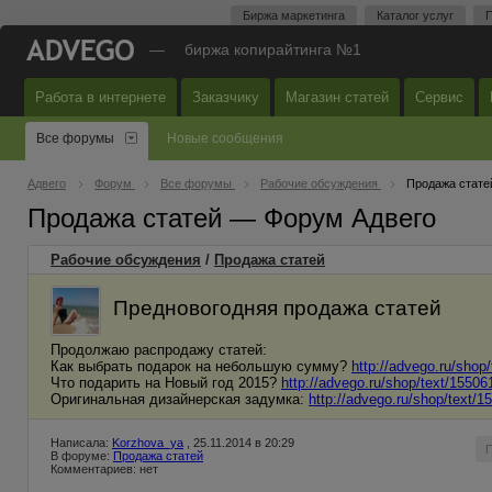
Биржа маркетинга
Каталог услуг
П
—
биржа копирайтинга №1
Работа в интернете
Заказчику
Магазин статей
Сервис
Все форумы
Новые сообщения
Адвего
Форум
Все форумы
Рабочие обсуждения
Продажа стате
Продажа статей — Форум Адвего
Рабочие обсуждения
/
Продажа статей
Предновогодняя продажа статей
Продолжаю распродажу статей:
Как выбрать подарок на небольшую сумму?
http://advego.ru/shop
Что подарить на Новый год 2015?
http://advego.ru/shop/text/15506
Оригинальная дизайнерская задумка:
http://advego.ru/shop/text/1
Написала:
Korzhova_ya
, 25.11.2014 в 20:29
В форуме:
Продажа статей
Комментариев: нет