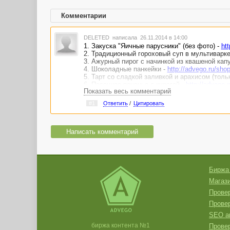
Комментарии
DELETED
написала 26.11.2014 в 14:00
1. Закуска "Яичные парусники" (без фото) -
ht
2. Традиционный гороховый суп в мультиварке
3. Ажурный пирог с начинкой из квашеной кап
4. Шоколадные панкейки -
http://advego.ru/sho
5. Тарт со сладкой заливкой и арахисом (толь
6. Песочное печенье с курагой -
http://advego.
Показать весь комментарий
7. Кекс с турецкой сливой -
http://advego.ru/sh
8. Салат "Мимоза" -
http://advego.ru/shop/text/
#1
Ответить
/
Цитировать
Написать комментарий
Биржа
Магази
Провер
Прове
SEO а
биржа контента №1
Провер