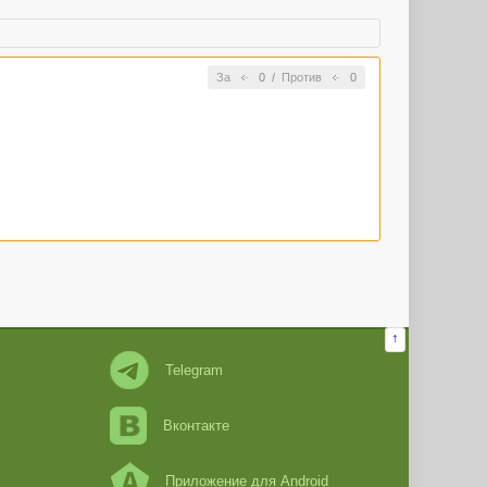
За
0
/
Против
0
↑
Telegram
Вконтакте
Приложение для Android