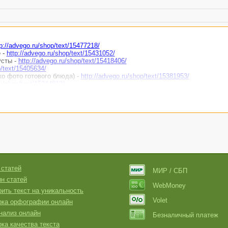
tp://advego.ru/shop/text/15477218/
 -
http://advego.ru/shop/text/15431052/
усты -
http://advego.ru/shop/text/15418406/
p/text/15405634/
ко фото готового блюда) -
http://advego.ru/shop/text/15381953/
ru/shop/text/15344813/
op/text/15334704/
15362692/
 статей
МИР / СБП
н статей
WebMoney
ить текст на уникальность
Volet
рка орфографии онлайн
нализ онлайн
Безналичный платеж
ка качества текста