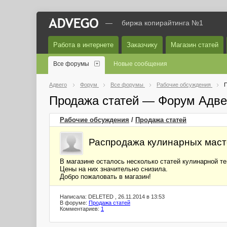
—
биржа копирайтинга №1
Работа в интернете
Заказчику
Магазин статей
Все форумы
Новые сообщения
Адвего
Форум
Все форумы
Рабочие обсуждения
П
Продажа статей — Форум Адве
Рабочие обсуждения
/
Продажа статей
Распродажа кулинарных маст
В магазине осталось несколько статей кулинарной те
Цены на них значительно снизила.
Добро пожаловать в магазин!
Написала: DELETED , 26.11.2014 в 13:53
В форуме:
Продажа статей
Комментариев:
1