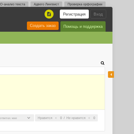
O-анализ текста
Адвего Лингвист
Проверка орфографии
Регистрация
Вход
A
Создать заказ
Помощь и поддержка
Нравится
0
/
Не нравится
0