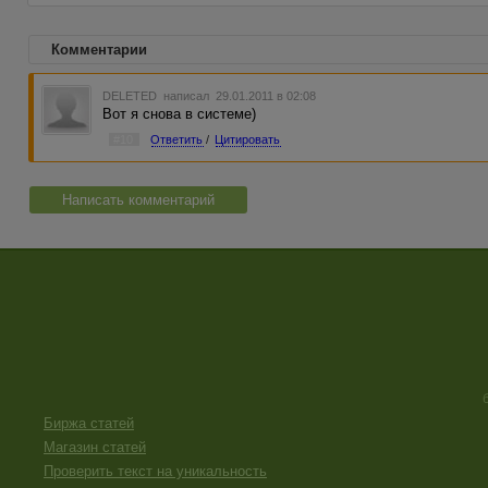
Комментарии
DELETED
написал 29.01.2011 в 02:08
Вот я снова в системе)
#10
Ответить
/
Цитировать
Написать комментарий
Биржа статей
Магазин статей
Проверить текст на уникальность