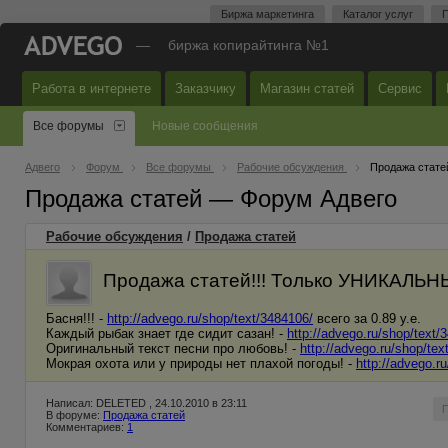
Биржа маркетинга
Каталог услуг
П
—
биржа копирайтинга №1
Работа в интернете
Заказчику
Магазин статей
Сервис
Все форумы
Новые сообщения
Адвего
Форум
Все форумы
Рабочие обсуждения
Продажа стате
Продажа статей — Форум Адвего
Рабочие обсуждения
/
Продажа статей
Продажа статей!!! Только УНИКАЛЬНЫЙ
Басня!!! -
http://advego.ru/shop/text/3484106/
всего за 0.89 у.е.
Каждый рыбак знает где сидит сазан! -
http://advego.ru/shop/text/
Оригинальный текст песни про любовь! -
http://advego.ru/shop/tex
Мокрая охота или у природы нет плахой погоды! -
http://advego.r
Написал: DELETED , 24.10.2010 в 23:11
В форуме:
Продажа статей
Комментариев:
1