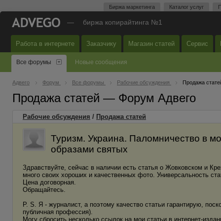
Биржа маркетинга
Каталог услуг
П
—
биржа копирайтинга №1
Работа в интернете
Заказчику
Магазин статей
Сервис
Все форумы
Новые сообщения
Адвего
Форум
Все форумы
Рабочие обсуждения
Продажа стате
Продажа статей — Форум Адвего
Рабочие обсуждения
/
Продажа статей
Туризм. Украина. Паломничество в 
образами святых
Здравствуйте, сейчас в наличии есть статья о Жовковском и Крех
много своих хороших и качественных фото. Универсальность ста
Цена договорная.
Обращайтесь.
P. S. Я - журналист, а поэтому качество статьи гарантирую, поск
публичная профессия).
Могу сбросить несколько ссылок на мои статьи в интернет-издан