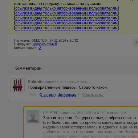
выставлена ​​на продажу, написана на русском.
[
ссылки видны только авторизованным пользователям
]
[
ссылки видны только авторизованным пользователям
]
[
ссылки видны только авторизованным пользователям
]
[
ссылки видны только авторизованным пользователям
]
[
ссылки видны только авторизованным пользователям
]
Написала: DELETED , 27.11.2014 в 20:32
В форуме:
Продажа статей
Комментариев:
2
Комментарии
Rokintis
написал 27.11.2014 в 20:42
Продырявленные пещеры. Страх-то какой.
#1
Ответить
/
Цитировать
/
Скрыть ветку
DELETED
написала 28.11.2014 в 01:19
в ответ на #1
Зато интересно. Пещеры целые, а образы святы
(это было сделано во времена коммунизма, когда
недовно зарегистрировалась в адвего и еще не и
добавить статью в магазин, поэтому, если Вы зах
форму выполнения работы к вашему объявлению (у