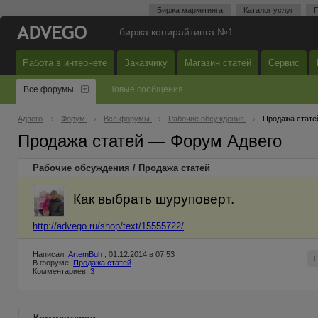
Биржа маркетинга
Каталог услуг
П
—
биржа копирайтинга №1
Работа в интернете
Заказчику
Магазин статей
Сервис
Все форумы
Новые сообщения
Адвего
Форум
Все форумы
Рабочие обсуждения
Продажа стате
Продажа статей — Форум Адвего
Рабочие обсуждения
/
Продажа статей
Как выбрать шуруповерт.
http://advego.ru/shop/text/15555722/
Написал:
ArtemBuh
, 01.12.2014 в 07:53
В форуме:
Продажа статей
Комментариев:
3