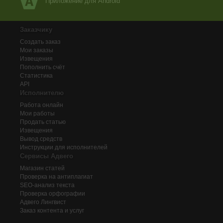
Приложение для Android
Заказчику
Создать заказ
Мои заказы
Извещения
Пополнить счёт
Статистика
API
Исполнителю
Работа онлайн
Мои работы
Продать статью
Извещения
Вывод средств
Инструкции для исполнителей
Сервисы Адвего
Магазин статей
Проверка на антиплагиат
SEO-анализ текста
Проверка орфографии
Адвего
Лингвист
Заказ контента и услуг