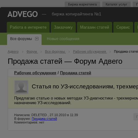
Биржа маркетинга
Каталог услуг
П
—
биржа копирайтинга №1
Работа в интернете
Заказчику
Магазин статей
Сервис
Все форумы
Новые сообщения
Адвего
Форум
Все форумы
Рабочие обсуждения
Продажа стате
Продажа статей — Форум Адвего
Рабочие обсуждения
/
Продажа статей
Статья по УЗ-исследованиям, трехме
Предлагаю статью о новых методах УЗ-диагностики - трехмерном
назначению УЗ-исследований.
Написала: DELETED , 27.10.2010 в 11:39
В форуме:
Продажа статей
Комментариев: нет