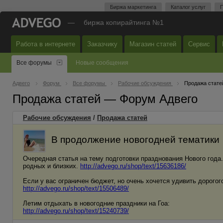
Биржа маркетинга
Каталог услуг
П
—
биржа копирайтинга №1
Работа в интернете
Заказчику
Магазин статей
Сервис
Все форумы
Новые сообщения
Адвего
Форум
Все форумы
Рабочие обсуждения
Продажа стате
Продажа статей — Форум Адвего
Рабочие обсуждения
/
Продажа статей
В продолжение новогодней тематики
Очередная статья на тему подготовки празднования Нового года
родных и близких.
http://advego.ru/shop/text/15636186/
Если у вас ограничен бюджет, но очень хочется удивить дорогого
http://advego.ru/shop/text/15506489/
Летим отдыхать в новогодние праздники на Гоа:
http://advego.ru/shop/text/15240739/