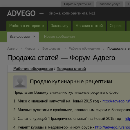
Биржа маркетинга
Каталог услуг
П
—
биржа копирайтинга №1
Работа в интернете
Заказчику
Магазин статей
Сервис
Все форумы
Новые сообщения
Адвего
Форум
Все форумы
Рабочие обсуждения
Продажа стате
Продажа статей — Форум Адвего
Рабочие обсуждения
/
Продажа статей
Продаю кулинарные рецептики
Предлагаю Вашему вниманию кулинарные рецепты с фото.
1. Мясо с квашеной капустой на Новый 2015 год -
http://advego.ru
2. Мясные рулетики с крабовыми, плавленым сыром и болгарски
3. Салат с курицей "Праздничное оливье" на Новый 2015 год -
htt
4. Рецепт курицы в медово-горчичном соусе -
http://advego.ru/sho