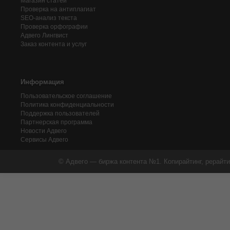
Магазин статей
Проверка на антиплагиат
SEO-анализ текста
Проверка орфографии
Адвего
Лингвист
Заказ контента и услуг
Информация
Пользовательское соглашение
Политика конфиденциальности
Поддержка пользователей
Партнерская программа
Новости Адвего
Сервисы Адвего
© Адвего — биржа контента №1. Копирайтинг, рерайти