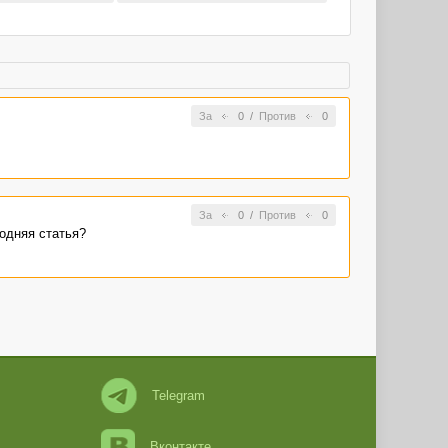
За
0
/
Против
0
За
0
/
Против
0
годняя статья?
Telegram
Вконтакте