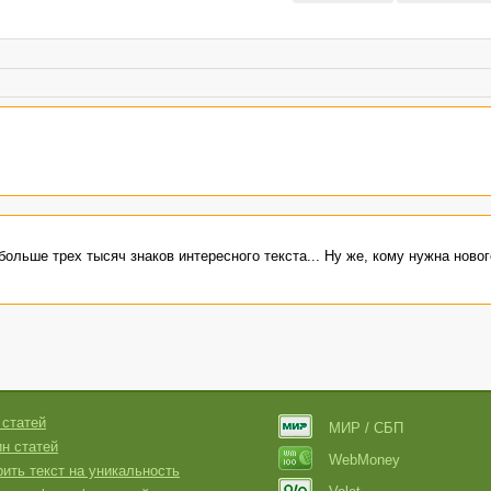
ольше трех тысяч знаков интересного текста... Ну же, кому нужна ново
 статей
МИР / СБП
н статей
WebMoney
ить текст на уникальность