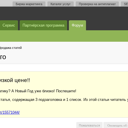
Биржа маркетинга
Каталог услуг
Проверка на антиплагиат
SE
Сервис
Партнёрская программа
Форум
родажа статей
го
изкой цене!!
тику? А Новый Год уже близко! Поспешите!
тья, содержащая 3 подзаголовка и 1 список. Из этой статьи читатель уз
xt/15571044/
Пожаловаться