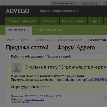
Биржа маркетинга
Каталог услуг
П
—
биржа копирайтинга №1
Работа в интернете
Заказчику
Магазин статей
Сервис
Все форумы
Новые сообщения
Адвего
Форум
Все форумы
Рабочие обсуждения
Продажа стате
Продажа статей — Форум Адвего
Рабочие обсуждения
/
Продажа статей
Статьи на тему "Строительство и рем
В данный момент в магазине имеется одна статья:
Преимущества жидких обоев -
http://advego.ru/shop/text/15663
Скоро будут новые статьи.
Написала: DELETED , 16.12.2014 в 12:55
В форуме:
Продажа статей
Комментариев:
1