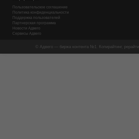
Пользовательское соглашение
Политика конфиденциальности
Поддержка пользователей
Партнерская программа
Новости Адвего
Сервисы Адвего
© Адвего — биржа контента №1. Копирайтинг, рерайти