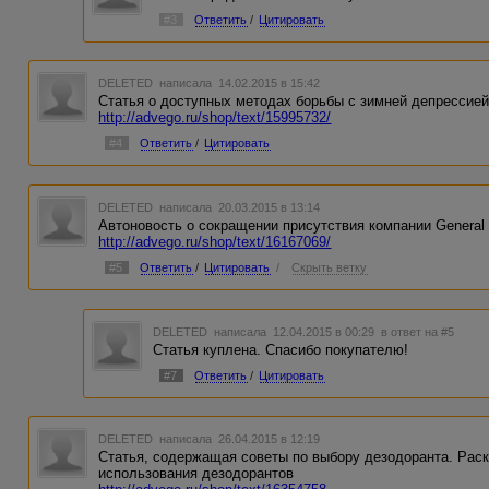
#3
Ответить
/
Цитировать
DELETED
написала 14.02.2015 в 15:42
Cтатья о доступных методах борьбы с зимней депрессией
http://advego.ru/shop/text/15995732/
#4
Ответить
/
Цитировать
DELETED
написала 20.03.2015 в 13:14
Автоновость о сокращении присутствия компании General
http://advego.ru/shop/text/16167069/
#5
Ответить
/
Цитировать
/
Скрыть ветку
DELETED
написала 12.04.2015 в 00:29
в ответ на #5
Статья куплена. Спасибо покупателю!
#7
Ответить
/
Цитировать
DELETED
написала 26.04.2015 в 12:19
Статья, содержащая советы по выбору дезодоранта. Рас
использования дезодорантов