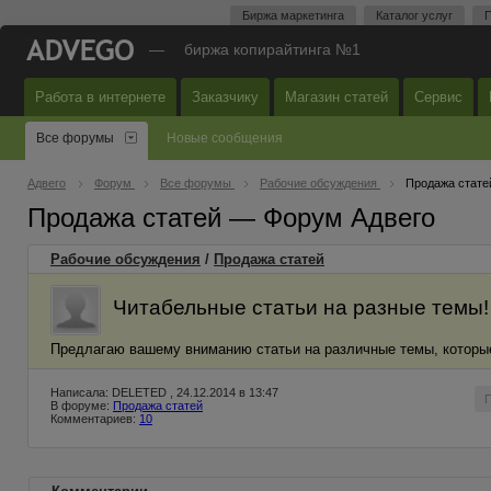
Биржа маркетинга
Каталог услуг
П
—
биржа копирайтинга №1
Работа в интернете
Заказчику
Магазин статей
Сервис
Все форумы
Новые сообщения
Адвего
Форум
Все форумы
Рабочие обсуждения
Продажа стате
Продажа статей — Форум Адвего
Рабочие обсуждения
/
Продажа статей
Читабельные статьи на разные темы!
Предлагаю вашему вниманию статьи на различные темы, которы
Написала: DELETED , 24.12.2014 в 13:47
В форуме:
Продажа статей
Комментариев:
10