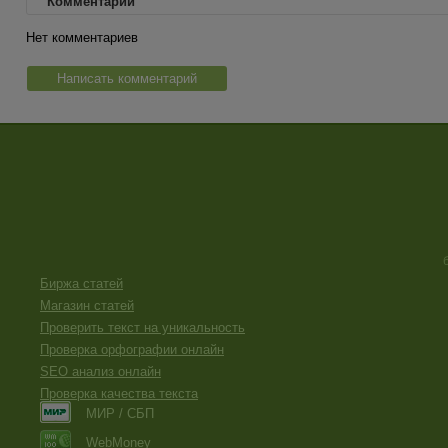
Комментарии
Нет комментариев
Написать комментарий
Биржа статей
Магазин статей
Проверить текст на уникальность
Проверка орфографии онлайн
SEO анализ онлайн
Проверка качества текста
МИР / СБП
WebMoney