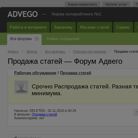
Биржа маркетинга
Каталог услуг
П
—
биржа копирайтинга №1
Работа в интернете
Заказчику
Магазин статей
Сервис
Все форумы
Новые сообщения
Адвего
Форум
Все форумы
Рабочие обсуждения
Продажа стате
Продажа статей — Форум Адвего
Рабочие обсуждения
/
Продажа статей
Срочно Распродажа статей. Разная т
минимума.
Написал: DELETED , 02.11.2010 в 00:29
В форуме:
Продажа статей
Комментариев: нет