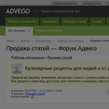
Биржа маркетинга
Каталог услуг
П
—
биржа копирайтинга №1
Работа в интернете
Заказчику
Магазин статей
Сервис
Все форумы
Новые сообщения
Адвего
Форум
Все форумы
Рабочие обсуждения
Продажа стате
Продажа статей — Форум Адвего
Рабочие обсуждения
/
Продажа статей
Кулинарные рецепты для людей и от
Предлагаю вашему вниманию авторские статьи с уникальными 
Все рецепты написаны доступно для читателя и каждому шагу со
Написала: DELETED , 12.01.2015 в 18:53
В форуме:
Продажа статей
Комментариев:
15