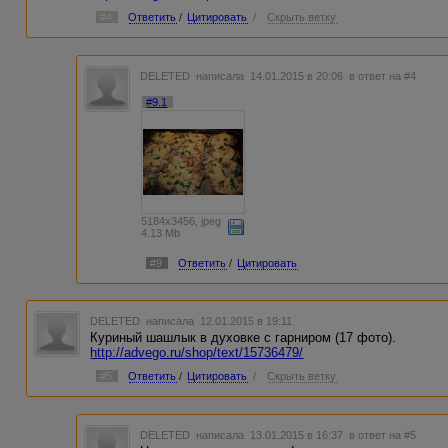
#4
Ответить
/
Цитировать
/
Скрыть ветку
DELETED
написала 14.01.2015 в 20:06
в ответ на #4
#9.1
5184x3456, jpeg
4.13 Mb
#9
Ответить
/
Цитировать
DELETED
написала 12.01.2015 в 19:11
Куриный шашлык в духовке с гарниром (17 фото).
http://advego.ru/shop/text/15736479/
#5
Ответить
/
Цитировать
/
Скрыть ветку
DELETED
написала 13.01.2015 в 16:37
в ответ на #5