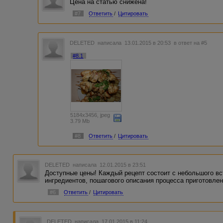
Цена на статью снижена!
#7
Ответить
/
Цитировать
DELETED
написала 13.01.2015 в 20:53
в ответ на #5
#8.1
5184x3456, jpeg
3.79 Mb
#8
Ответить
/
Цитировать
DELETED
написала 12.01.2015 в 23:51
Доступные цены! Каждый рецепт состоит с небольшого вст
ингредиентов, пошагового описания процесса приготовле
#6
Ответить
/
Цитировать
DELETED
написала 17.01.2015 в 11:24