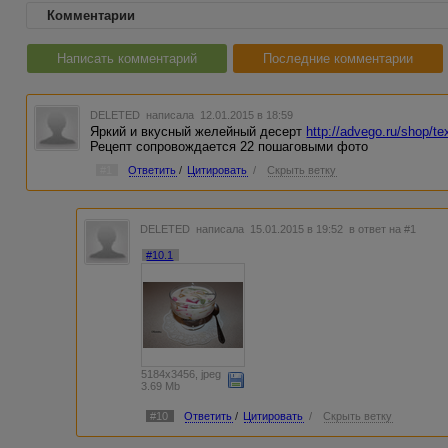
Комментарии
Написать комментарий
Последние комментарии
DELETED
написала 12.01.2015 в 18:59
Яркий и вкусный желейный десерт
http://advego.ru/shop/t
Рецепт сопровождается 22 пошаговыми фото
#1
Ответить
/
Цитировать
/
Скрыть ветку
DELETED
написала 15.01.2015 в 19:52
в ответ на #1
#10.1
5184x3456, jpeg
3.69 Mb
#10
Ответить
/
Цитировать
/
Скрыть ветку