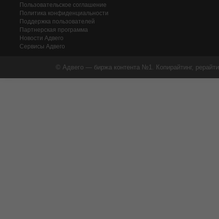
Пользовательское соглашение
Политика конфиденциальности
Поддержка пользователей
Партнерская программа
Новости Адвего
Сервисы Адвего
© Адвего — биржа контента №1. Копирайтинг, рерайти