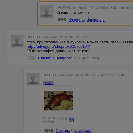
DELETED
написала 15.01.2015 в 23:08
в ответ н
Снизила стоимость!
#11
Ответить
/
Цитировать
DELETED
написала 12.01.2015 в 19:03
Утка, приготовленная в духовке, может стать главным б
http://advego.ru/shop/text/15760194/
13 фотографий дополняют рецепт.
#2
Ответить
/
Цитировать
/
Скрыть ветку
DELETED
написала 16.01.2015 в 19:24
в ответ на #2
#13.1
5184x3456, jpeg
4.65 Mb
#13
Ответить
/
Цитировать