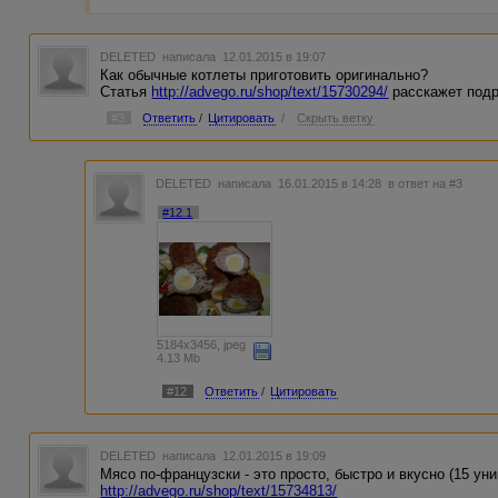
DELETED
написала 12.01.2015 в 19:07
Как обычные котлеты приготовить оригинально?
Статья
http://advego.ru/shop/text/15730294/
расскажет подр
#3
Ответить
/
Цитировать
/
Скрыть ветку
DELETED
написала 16.01.2015 в 14:28
в ответ на #3
#12.1
5184x3456, jpeg
4.13 Mb
#12
Ответить
/
Цитировать
DELETED
написала 12.01.2015 в 19:09
Мясо по-французски - это просто, быстро и вкусно (15 ун
http://advego.ru/shop/text/15734813/