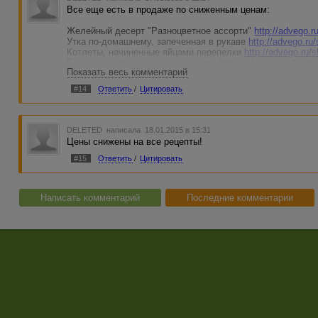
Все еще есть в продаже по сниженным ценам:
Желейный десерт "Разноцветное ассорти"
http://advego.r
Утка по-домашнему, запеченная в рукаве
http://advego.ru
Котлеты, начиненные яйцами перепелки
http://advego.ru/
Биточки по-французскому рецепту
http://advego.ru/shop/t
Показать весь комментарий
Куриный шашлычок с картошкой в духовке
http://advego.
#14
Ответить
/
Цитировать
DELETED
написала 18.01.2015 в 15:31
Цены снижены на все рецепты!
#15
Ответить
/
Цитировать
Написать комментарий
Последние комментарии