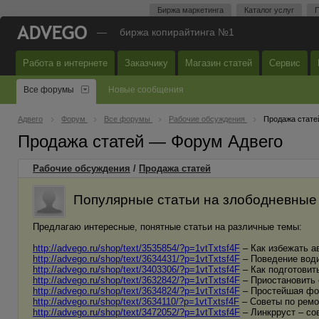
Биржа маркетинга
Каталог услуг
П
—
биржа копирайтинга №1
Работа в интернете
Заказчику
Магазин статей
Сервис
Все форумы
Новые сообщения
Адвего
Форум
Все форумы
Рабочие обсуждения
Продажа стате
Продажа статей — Форум Адвего
Рабочие обсуждения
/
Продажа статей
Популярные статьи на злободневные 
Предлагаю интересные, понятные статьи на различные темы:
http://advego.ru/shop/text/3535854/?p=1vtTxtsf4F
– Как избежать а
http://advego.ru/shop/text/3634431/?p=1vtTxtsf4F
– Поведение води
http://advego.ru/shop/text/3403306/?p=1vtTxtsf4F
– Как подготовит
http://advego.ru/shop/text/3632842/?p=1vtTxtsf4F
– Приостановить 
http://advego.ru/shop/text/3634824/?p=1vtTxtsf4F
– Простейшая фор
http://advego.ru/shop/text/3634110/?p=1vtTxtsf4F
– Советы по ремо
http://advego.ru/shop/text/3472052/?p=1vtTxtsf4F
– Линкрруст – со