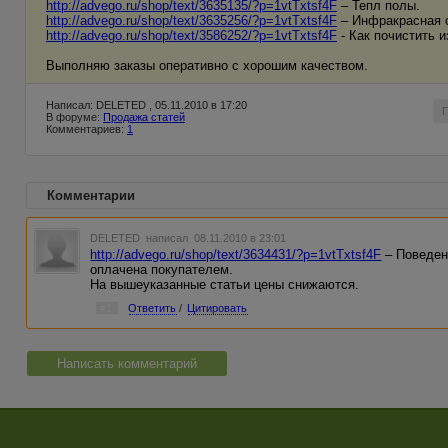
http://advego.ru/shop/text/3635135/?p=1vtTxtsf4F
– Тепл полы.
http://advego.ru/shop/text/3635256/?p=1vtTxtsf4F
– Инфракрасная 
http://advego.ru/shop/text/3586252/?p=1vtTxtsf4F
- Как почистить и
Выполняю заказы оперативно с хорошим качеством.
Написал: DELETED , 05.11.2010 в 17:20
В форуме:
Продажа статей
Комментариев:
1
Комментарии
DELETED
написал 08.11.2010 в 23:01
http://advego.ru/shop/text/3634431/?p=1vtTxtsf4F
– Поведен
оплачена покупателем.
На вышеуказанные статьи цены снижаются.
#1
Ответить
/
Цитировать
Написать комментарий