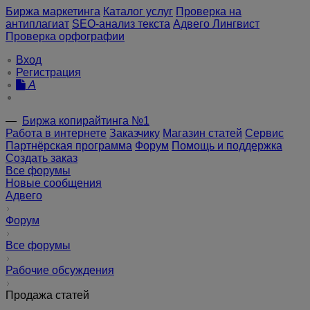
Биржа маркетинга
Каталог услуг
Проверка на
антиплагиат
SEO-анализ текста
Адвего Лингвист
Проверка орфографии
Вход
Регистрация
A
—
Биржа копирайтинга №1
Работа в интернете
Заказчику
Магазин статей
Сервис
Партнёрская программа
Форум
Помощь и поддержка
Создать заказ
Все форумы
Новые сообщения
Адвего
Форум
Все форумы
Рабочие обсуждения
Продажа статей