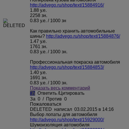
http://advego.ru/shop/text/15884916/
1.88 у.е.
2258 зн.
0.83 у.е. / 1000 зн
Как правильно хранить автомобильные
шины?
http://advego.ru/shop/text/15884876/
1.47 у.е.
1761 зн.
0.83 у.е. / 1000 зн.
Профессиональная покраска автомобиля
http://advego.ru/shop/text/15884853/
1.40 у.е.
1691 зн.
0.83 у.е. / 1000 зн.
Показать весь комментарий
#7
Ответить
/
Цитировать
За
0
/
Против
0
Пожаловаться
DELETED
написал 03.02.2015 в 14:16
Выбор лопаты для автомобиля
http://advego.ru/shop/text/15929000/
Шумоизоляция автомобиля