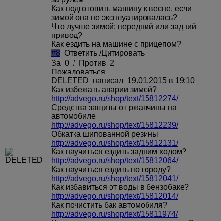
Как подготовить машину к весне, если
зимой она не эксплуатировалась?
Что лучше зимой: передний или задний
привод?
Как ездить на машине с прицепом?
#8
Ответить
/
Цитировать
За
0
/
Против
2
Пожаловаться
DELETED
написал 19.01.2015 в 19:10
Как избежать аварии зимой?
http://advego.ru/shop/text/15812274/
Средства защиты от ржавчины на
автомобиле
http://advego.ru/shop/text/15812239/
Обкатка шипованной резины
http://advego.ru/shop/text/15812131/
Как научиться ездить задним ходом?
http://advego.ru/shop/text/15812064/
Как научиться ездить по городу?
http://advego.ru/shop/text/15812041/
Как избавиться от воды в бензобаке?
http://advego.ru/shop/text/15812014/
Как почистить бак автомобиля?
http://advego.ru/shop/text/15811974/