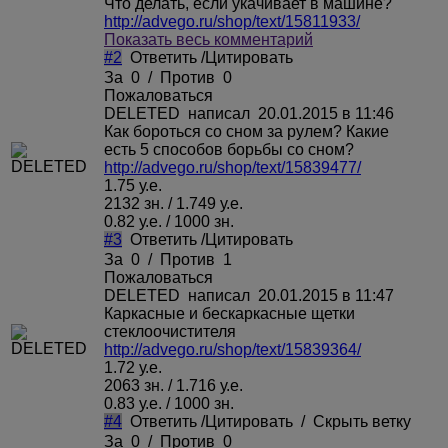
Что делать, если укачивает в машине?
http://advego.ru/shop/text/15811933/
Показать весь комментарий
#2
Ответить
/
Цитировать
За
0
/
Против
0
Пожаловаться
DELETED
написал 20.01.2015 в 11:46
Как бороться со сном за рулем? Какие
есть 5 способов борьбы со сном?
http://advego.ru/shop/text/15839477/
1.75 у.е.
2132 зн. / 1.749 у.е.
0.82 у.е. / 1000 зн.
#3
Ответить
/
Цитировать
За
0
/
Против
1
Пожаловаться
DELETED
написал 20.01.2015 в 11:47
Каркасные и бескаркасные щетки
стеклоочистителя
http://advego.ru/shop/text/15839364/
1.72 у.е.
2063 зн. / 1.716 у.е.
0.83 у.е. / 1000 зн.
#4
Ответить
/
Цитировать
/
Скрыть ветку
За
0
/
Против
0