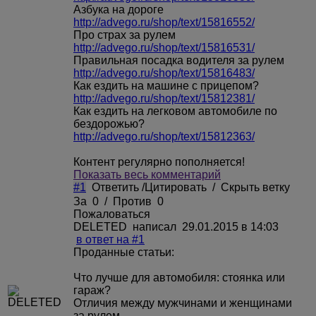
Азбука на дороге
http://advego.ru/shop/text/15816552/
Про страх за рулем
http://advego.ru/shop/text/15816531/
Правильная посадка водителя за рулем
http://advego.ru/shop/text/15816483/
Как ездить на машине с прицепом?
http://advego.ru/shop/text/15812381/
Как ездить на легковом автомобиле по
бездорожью?
http://advego.ru/shop/text/15812363/
Контент регулярно пополняется!
Показать весь комментарий
#1
Ответить
/
Цитировать
/
Скрыть ветку
За
0
/
Против
0
Пожаловаться
DELETED
написал 29.01.2015 в 14:03
в ответ на #1
Проданные статьи:
Что лучше для автомобиля: стоянка или
гараж?
Отличия между мужчинами и женщинами
за рулем