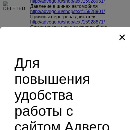
http://advego.ru/shop/text/15928931/
Давление в шинах автомобиля
http://advego.ru/shop/text/15928901/
Причины перегрева двигателя
http://advego.ru/shop/text/15928871/
Самостоятельная антикоррозийная
обработка автомобиля
×
http://advego.ru/shop/text/15928818/
#9
Ответить
/
Цитировать
Написать комментарий
Последние комментарии
Участники / 1
Все комментарии
Для
биржа контента №1
повышения
Биржа статей
Магазин статей
Проверить текст на уникальность
удобства
Проверка орфографии онлайн
SEO анализ онлайн
Проверка качества текста
работы с
МИР / СБП
WebMoney
Volet
сайтом Адвего
Безналичный платеж