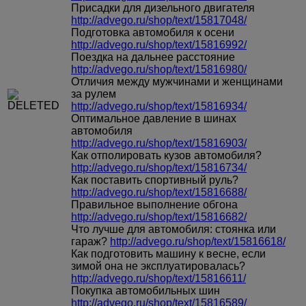
Присадки для дизельного двигателя
http://advego.ru/shop/text/15817048/
Подготовка автомобиля к осени
http://advego.ru/shop/text/15816992/
Поездка на дальнее расстояние
http://advego.ru/shop/text/15816980/
Отличия между мужчинами и женщинами
за рулем
http://advego.ru/shop/text/15816934/
Оптимальное давление в шинах
автомобиля
http://advego.ru/shop/text/15816903/
Как отполировать кузов автомобиля?
http://advego.ru/shop/text/15816734/
Как поставить спортивный руль?
http://advego.ru/shop/text/15816688/
Правильное выполнение обгона
http://advego.ru/shop/text/15816682/
Что лучше для автомобиля: стоянка или
гараж?
http://advego.ru/shop/text/15816618/
Как подготовить машину к весне, если
зимой она не эксплуатировалась?
http://advego.ru/shop/text/15816611/
Покупка автомобильных шин
http://advego.ru/shop/text/15816589/