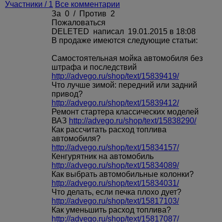
Участники / 1
Все комментарии
За
0
/
Против
2
Пожаловаться
DELETED
написал 19.01.2015 в 18:08
В продаже имеются следующие статьи:
Самостоятельная мойка автомобиля без
штрафа и последствий
http://advego.ru/shop/text/15839419/
Что лучше зимой: передний или задний
привод?
http://advego.ru/shop/text/15839412/
Ремонт стартера классических моделей
ВАЗ
http://advego.ru/shop/text/15838290/
Как рассчитать расход топлива
автомобиля?
http://advego.ru/shop/text/15834157/
Кенгурятник на автомобиль
http://advego.ru/shop/text/15834089/
Как выбрать автомобильные колонки?
http://advego.ru/shop/text/15834031/
Что делать, если печка плохо дует?
http://advego.ru/shop/text/15817103/
Как уменьшить расход топлива?
http://advego.ru/shop/text/15817087/