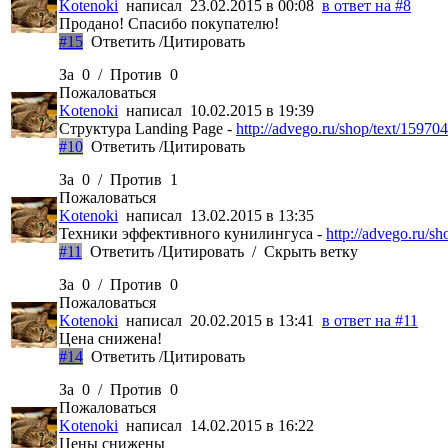
Kotenoki
написал 23.02.2015 в 00:08
в ответ на #8
Продано! Спасибо покупателю!
#15
Ответить
/
Цитировать
За
0
/
Против
0
Пожаловаться
Kotenoki
написал 10.02.2015 в 19:39
Структура Landing Page -
http://advego.ru/shop/text/15970
#10
Ответить
/
Цитировать
За
0
/
Против
1
Пожаловаться
Kotenoki
написал 13.02.2015 в 13:35
Техники эффективного кунилингуса -
http://advego.ru/s
#11
Ответить
/
Цитировать
/
Скрыть ветку
За
0
/
Против
0
Пожаловаться
Kotenoki
написал 20.02.2015 в 13:41
в ответ на #11
Цена снижена!
#14
Ответить
/
Цитировать
За
0
/
Против
0
Пожаловаться
Kotenoki
написал 14.02.2015 в 16:22
Цены снижены