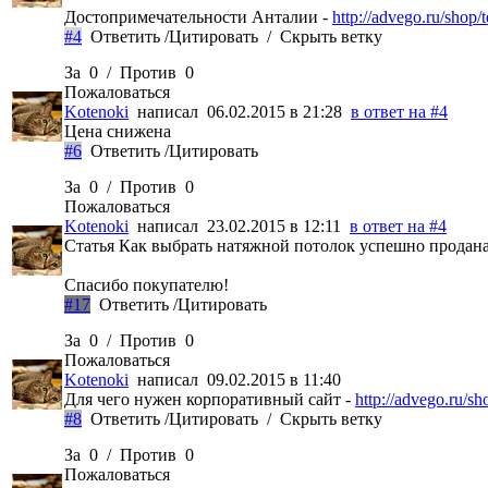
Достопримечательности Анталии -
http://advego.ru/shop/
#4
Ответить
/
Цитировать
/
Скрыть ветку
За
0
/
Против
0
Пожаловаться
Kotenoki
написал 06.02.2015 в 21:28
в ответ на #4
Цена снижена
#6
Ответить
/
Цитировать
За
0
/
Против
0
Пожаловаться
Kotenoki
написал 23.02.2015 в 12:11
в ответ на #4
Статья Как выбрать натяжной потолок успешно продана
Спасибо покупателю!
#17
Ответить
/
Цитировать
За
0
/
Против
0
Пожаловаться
Kotenoki
написал 09.02.2015 в 11:40
Для чего нужен корпоративный сайт -
http://advego.ru/s
#8
Ответить
/
Цитировать
/
Скрыть ветку
За
0
/
Против
0
Пожаловаться