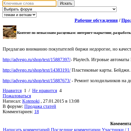
Искать
Рабочие обсуждения
/
Прод
Контент по невысоким расценкам: интернет-маркетинг, разработк
Предлагаю вниманию покупателей биржи недорогие, но качест
http://advego.ru/shop/text/15887397/
- Playtech. Игровые автоматы
http://advego.ru/shop/text/14383191/
Пластиковые карты. Бейджи. 
http://advego.ru/shop/text/15887673/
- Ремонт холодильников на д
Нравится
1
/
Не нравится
4
Пожаловаться
Написал:
Kotenoki
, 27.01.2015 в 13:08
В форуме:
Продажа статей
Комментариев:
18
Коммент
Написать комментарий
Последние комментарии
Участники / 1