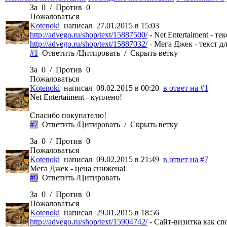
За
0
/
Против
0
Пожаловаться
Kotenoki
написал 27.01.2015 в 15:03
http://advego.ru/shop/text/15887500/
- Net Entertaiment - т
http://advego.ru/shop/text/15887032/
- Мега Джек - текст д
#1
Ответить
/
Цитировать
/
Скрыть ветку
За
0
/
Против
0
Пожаловаться
Kotenoki
написал 08.02.2015 в 00:20
в ответ на #1
Net Entertaiment - куплено!
Спасибо покупателю!
#7
Ответить
/
Цитировать
/
Скрыть ветку
За
0
/
Против
0
Пожаловаться
Kotenoki
написал 09.02.2015 в 21:49
в ответ на #7
Мега Джек - цена снижена!
#9
Ответить
/
Цитировать
За
0
/
Против
0
Пожаловаться
Kotenoki
написал 29.01.2015 в 18:56
http://advego.ru/shop/text/15904742/
- Сайт-визитка как сп