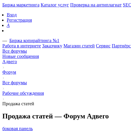
Биржа маркетинга
Каталог услуг
Проверка на антиплагиат
SEO
Вход
Регистрация
A
—
Биржа копирайтинга №1
Работа в интернете
Заказчику
Магазин статей
Сервис
Партнёрс
Все форумы
Новые сообщения
Адвего
Форум
Все форумы
Рабочие обсуждения
Продажа статей
Продажа статей — Форум Адвего
боковая панель