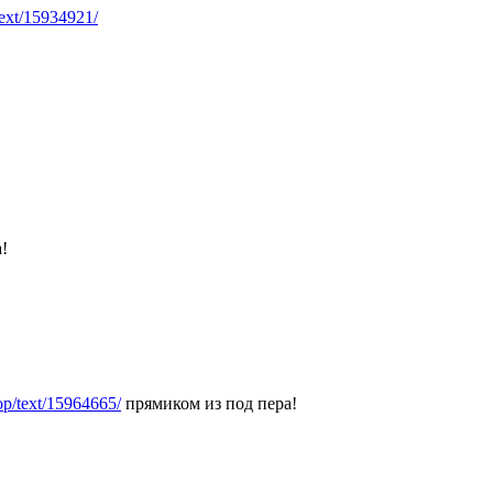
text/15934921/
!
hop/text/15964665/
прямиком из под пера!