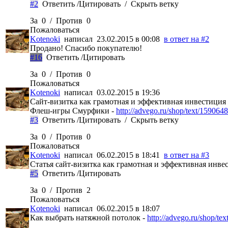
#2
Ответить
/
Цитировать
/
Скрыть ветку
За
0
/
Против
0
Пожаловаться
Kotenoki
написал 23.02.2015 в 00:08
в ответ на #2
Продано! Спасибо покупателю!
#16
Ответить
/
Цитировать
За
0
/
Против
0
Пожаловаться
Kotenoki
написал 03.02.2015 в 19:36
Сайт-визитка как грамотная и эффективная инвестиция 
Флеш-игры Смурфики -
http://advego.ru/shop/text/1590648
#3
Ответить
/
Цитировать
/
Скрыть ветку
За
0
/
Против
0
Пожаловаться
Kotenoki
написал 06.02.2015 в 18:41
в ответ на #3
Статья сайт-визитка как грамотная и эффективная инве
#5
Ответить
/
Цитировать
За
0
/
Против
2
Пожаловаться
Kotenoki
написал 06.02.2015 в 18:07
Как выбрать натяжной потолок -
http://advego.ru/shop/te