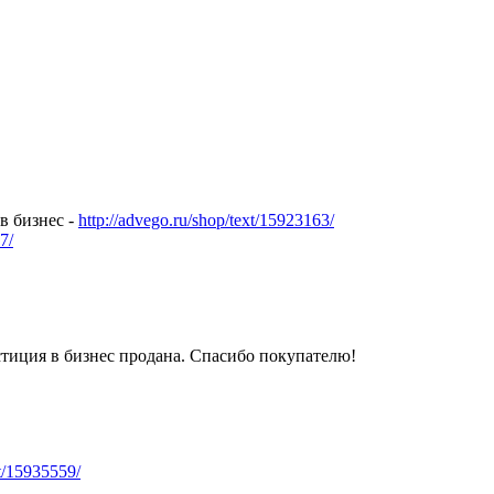
в бизнес -
http://advego.ru/shop/text/15923163/
7/
стиция в бизнес продана. Спасибо покупателю!
xt/15935559/