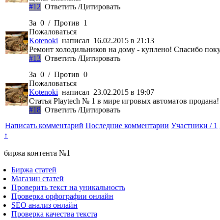
#12
Ответить
/
Цитировать
За
0
/
Против
1
Пожаловаться
Kotenoki
написал 16.02.2015 в 21:13
Ремонт холодильников на дому - куплено! Спасибо пок
#13
Ответить
/
Цитировать
За
0
/
Против
0
Пожаловаться
Kotenoki
написал 23.02.2015 в 19:07
Статья Playtech № 1 в мире игровых автоматов продана
#18
Ответить
/
Цитировать
Написать комментарий
Последние комментарии
Участники / 1
↑
биржа контента №1
Биржа статей
Магазин статей
Проверить текст на уникальность
Проверка орфографии онлайн
SEO анализ онлайн
Проверка качества текста