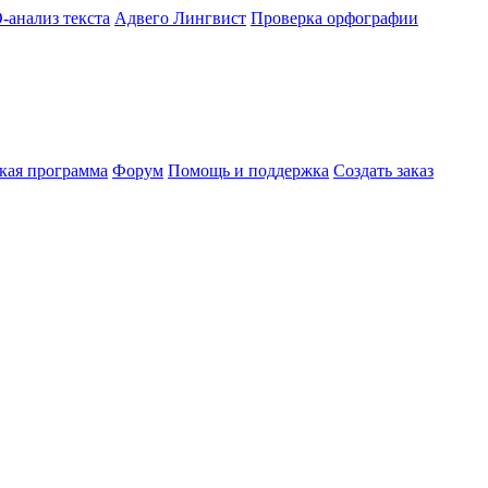
-анализ текста
Адвего Лингвист
Проверка орфографии
кая программа
Форум
Помощь и поддержка
Создать заказ