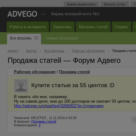
Биржа маркетинга
Каталог услуг
П
—
биржа копирайтинга №1
Работа в интернете
Заказчику
Магазин статей
Сервис
Все форумы
Новые сообщения
Адвего
Форум
Все форумы
Рабочие обсуждения
Продажа стате
Продажа статей — Форум Адвего
Рабочие обсуждения
/
Продажа статей
Купите статью за 55 центов :D
В память обо мне, например.
Ну на самом деле, мне до 100 долларов не хватает 50 центов, х
http://advego.ru/shop/text/3269262/?p=1ytgarxwwy
Написала: DELETED , 11.11.2010 в 03:30
В форуме:
Продажа статей
Комментариев:
3