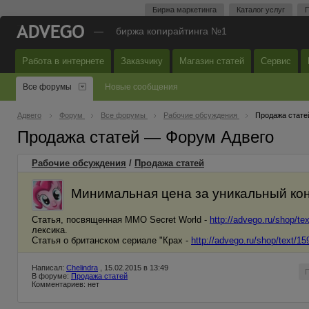
Биржа маркетинга
Каталог услуг
П
—
биржа копирайтинга №1
Работа в интернете
Заказчику
Магазин статей
Сервис
Все форумы
Новые сообщения
Адвего
Форум
Все форумы
Рабочие обсуждения
Продажа стате
Продажа статей — Форум Адвего
Рабочие обсуждения
/
Продажа статей
Минимальная цена за уникальный конт
Статья, посвященная ММО Secret World -
http://advego.ru/shop/te
лексика.
Статья о британском сериале "Крах -
http://advego.ru/shop/text/1
Написал:
Chelindra
, 15.02.2015 в 13:49
В форуме:
Продажа статей
Комментариев: нет