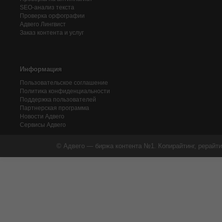
SEO-анализ текста
Проверка орфографии
Адвего
Лингвист
Заказ контента и услуг
Информация
Пользовательское соглашение
Политика конфиденциальности
Поддержка пользователей
Партнерская программа
Новости Адвего
Сервисы Адвего
© Адвего — биржа контента №1. Копирайтинг, рерайти