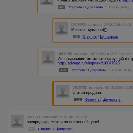
Монако: вариант места для отдыха
http:/
#8
Ответить
/
Цитировать
/
Скрыть ветку
DELETED
написала 25.02.2015 в 21:2
Монако - куплено))))
#9
Ответить
/
Цитировать
DELETED
написала 26.02.2015 в 23:47
в ответ 
Использование металлоконструкций в ст
http://advego.ru/shop/text/16047028
#10
Ответить
/
Цитировать
/
Скрыть ветку
DELETED
написала 03.03.2015 в 00:0
Статья продана.
#11
Ответить
/
Цитировать
DELETED
написала 17.02.2015 в 12:28
распродажа, статьи по сниженной цене!
#2
Ответить
/
Цитировать