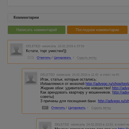
Комментарии
Написать комментарий
Последние комментарии
DELETED
написала 16.02.2015 в 23:55
Кстати, торг уместен!))
#1
Ответить
/
Цитировать
/
Скрыть ветку
DELETED
написала 24.02.2015 в 11:42
в ответ на #1
Итак, статьи, которые остались:
Избавляемся от мозолей
http://advego.ru/shop/tex
Жидкие обои: удивительное новшество!
http://ad
Как арендовать квартиру у мошенников.
http://ad
советы)
3 причины для посещения бани.
http://advego.ru/s
#7
Ответить
/
Цитировать
/
Скрыть ветку
DELETED
написала 24.02.2015 в 12:51
в ответ н