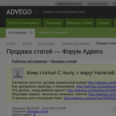
Биржа маркетинга
Каталог услуг
П
—
биржа копирайтинга №1
Работа в интернете
Заказчику
Магазин статей
Сервис
Все форумы
Новые сообщения
Адвего
Форум
Все форумы
Рабочие обсуждения
Продажа стате
Продажа статей — Форум Адвего
Рабочие обсуждения
/
Продажа статей
Кому статьи! С пылу, с жару! Налетай
Натяжные потолки: делаем правильный выбор!
http://advego.ru/s
Как арендовать квартиру у мошенников.
http://advego.ru/shop/tex
Что делать, когда ребенок кричит!
http://advego.ru/shop/text/11044
Покупаем семена: несколько полезных советов
http://advego.ru/s
3 причины для посещения бани.
http://advego.ru/shop/text/1599183
Написала: DELETED , 16.02.2015 в 23:48
В форуме:
Продажа статей
Комментариев:
11