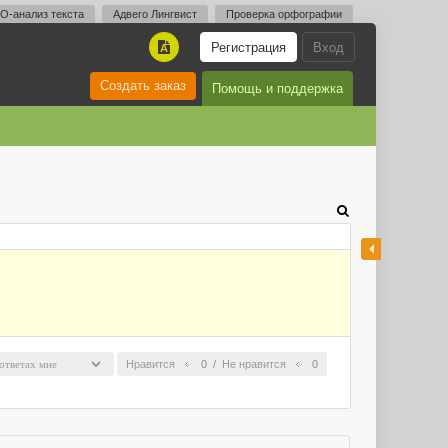
O-анализ текста
Адвего Лингвист
Проверка орфографии
Регистрация
Вход
A
Создать заказ
Помощь и поддержка
Нравится
0
/
Не нравится
0