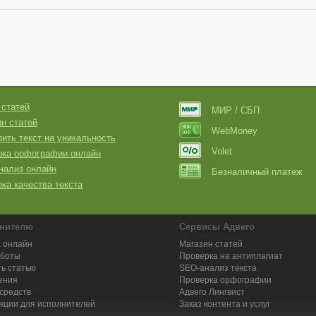
 статей
МИР / СБП
н статей
WebMoney
ить текст на уникальность
Volet
рка орфографии онлайн
нализ онлайн
Безналичный платеж
ка качества текста
нителю
Сервисы Адвего
 онлайн
Магазин статей
аботы
Проверка на антиплагиат
ь статью
SEO-анализ текста
ения
Проверка орфографии
средств
Адвего
Лингвист
кции для исполнителей
Заказ контента и услуг