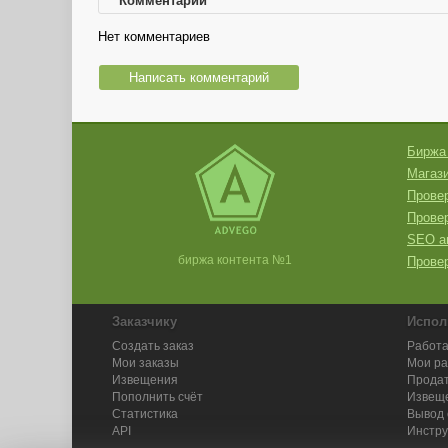
Комментарии
Нет комментариев
Написать комментарий
Биржа
Магази
Провер
Прове
SEO а
биржа контента №1
Провер
Заказчику
Испол
Создать заказ
Работа
Мои заказы
Мои р
Извещения
Продат
Пополнить счёт
Извещ
Статистика
Вывод 
API
Инстру