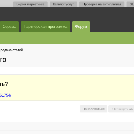
Биржа маркетинга
Каталог услуг
Проверка на антиплагиат
SE
Сервис
Партнёрская программа
Форум
родажа статей
го
ть?
661754/
Пожаловаться