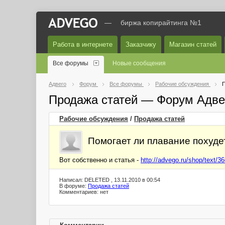
—
биржа копирайтинга №1
Работа в интернете
Заказчику
Магазин статей
Все форумы
Новые сообщения
Адвего
Форум
Все форумы
Рабочие обсуждения
П
Продажа статей — Форум Адве
Рабочие обсуждения
/
Продажа статей
Помогает ли плавание похуде
Вот собственно и статья -
http://advego.ru/shop/text/3
Написал: DELETED , 13.11.2010 в 00:54
В форуме:
Продажа статей
Комментариев: нет