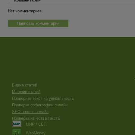
Комментарии
Нет комментариев
Написать комментарий
Биржа статей
Магазин статей
Проверить текст на уникальность
Проверка орфографии онлайн
SEO анализ онлайн
Проверка качества текста
МИР / СБП
WebMoney