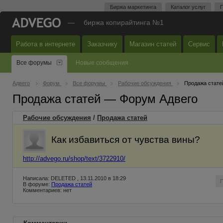
Биржа маркетинга
Каталог услуг
П
—
биржа копирайтинга №1
Работа в интернете
Заказчику
Магазин статей
Сервис
Все форумы
Новые сообщения
Адвего
Форум
Все форумы
Рабочие обсуждения
Продажа стате
Продажа статей — Форум Адвего
Рабочие обсуждения
/
Продажа статей
Как избавиться от чувства вины?
http://advego.ru/shop/text/3722910/
Написала: DELETED , 13.11.2010 в 18:29
В форуме:
Продажа статей
Комментариев: нет