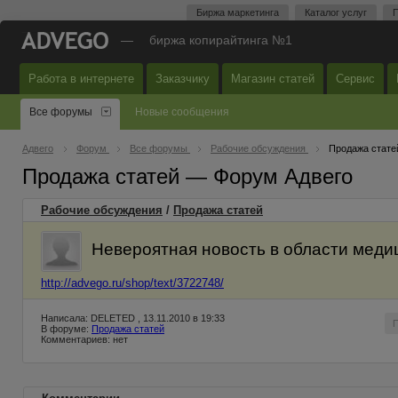
Биржа маркетинга
Каталог услуг
П
—
биржа копирайтинга №1
Работа в интернете
Заказчику
Магазин статей
Сервис
Все форумы
Новые сообщения
Адвего
Форум
Все форумы
Рабочие обсуждения
Продажа стате
Продажа статей — Форум Адвего
Рабочие обсуждения
/
Продажа статей
Невероятная новость в области меди
http://advego.ru/shop/text/3722748/
Написала: DELETED , 13.11.2010 в 19:33
В форуме:
Продажа статей
Комментариев: нет