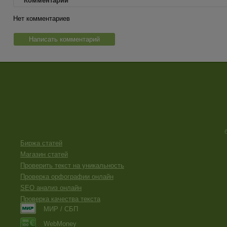
Комментарии
Нет комментариев
Написать комментарий
Биржа статей
Магазин статей
Проверить текст на уникальность
Проверка орфографии онлайн
SEO анализ онлайн
Проверка качества текста
МИР / СБП
WebMoney