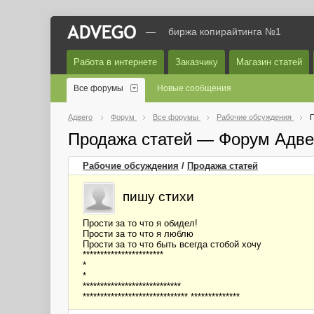
—
биржа копирайтинга №1
Работа в интернете
Заказчику
Магазин статей
Все форумы
Новые сообщения
Адвего
Форум
Все форумы
Рабочие обсуждения
П
Продажа статей — Форум Адве
Рабочие обсуждения
/
Продажа статей
пишу стихи
Прости за то что я обидел!
Прости за то что я люблю
Прости за то что быть всегда стобой хочу
***********************
*
*
****************************
****************************** **************