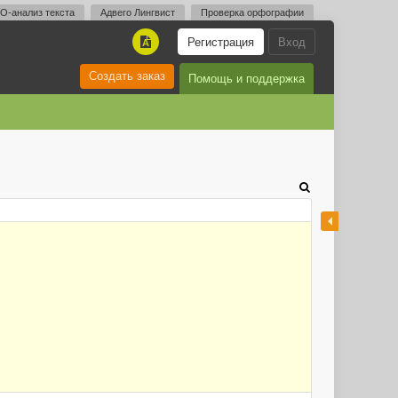
O-анализ текста
Адвего Лингвист
Проверка орфографии
Регистрация
Вход
A
Создать заказ
Помощь и поддержка