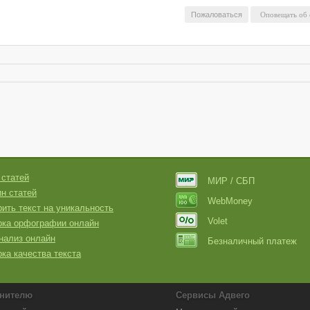
Пожаловаться
 статей
МИР / СБП
н статей
WebMoney
ить текст на уникальность
Volet
рка орфографии онлайн
нализ онлайн
Безналичный платеж
ка качества текста
нителю
Сервисы Адвего