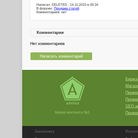
Написал: DELETED , 14.11.2010 в 00:34
В форуме:
Продажа статей
Комментариев: нет
Комментарии
Нет комментариев
Написать комментарий
Биржа
Магази
Провер
Прове
SEO а
биржа контента №1
Провер
Заказчику
Испол