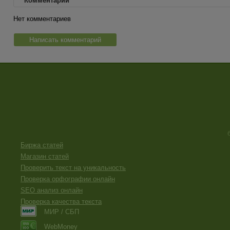
Комментарии
Нет комментариев
Написать комментарий
Биржа статей
Магазин статей
Проверить текст на уникальность
Проверка орфографии онлайн
SEO анализ онлайн
Проверка качества текста
МИР / СБП
WebMoney