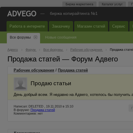
Биржа маркетинга
Каталог услуг
П
—
биржа копирайтинга №1
Работа в интернете
Заказчику
Магазин статей
Сервис
Все форумы
Новые сообщения
Адвего
Форум
Все форумы
Рабочие обсуждения
Продажа стате
Продажа статей — Форум Адвего
Рабочие обсуждения
/
Продажа статей
Продаю статьи
День добрый всем. Я недавно на Адвего, хотелось бы получить а
Написал: DELETED , 19.11.2010 в 15:10
В форуме:
Продажа статей
Комментариев: нет