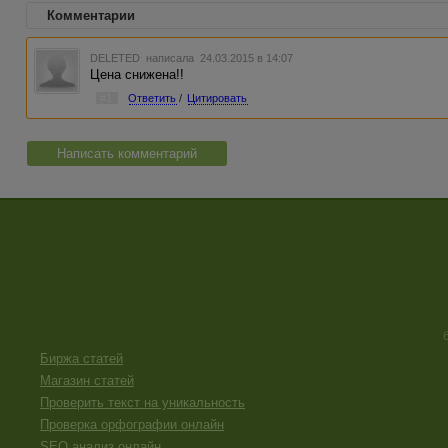
Комментарии
DELETED
написала 24.03.2015 в 14:07
Цена снижена!!
#1
Ответить
/
Цитировать
Написать комментарий
Биржа статей
Магазин статей
Проверить текст на уникальность
Проверка орфографии онлайн
SEO анализ онлайн