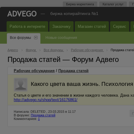
Биржа маркетинга
Каталог услуг
П
—
биржа копирайтинга №1
Работа в интернете
Заказчику
Магазин статей
Сервис
Все форумы
Новые сообщения
Адвего
Форум
Все форумы
Рабочие обсуждения
Продажа стате
Продажа статей — Форум Адвего
Рабочие обсуждения
/
Продажа статей
Какого цвета ваша жизнь. Психология
Статья о цвете и его значении в жизни каждого человека. Дана 
http://advego.ru/shop/text/16176861/
Написала: DELETED , 23.03.2015 в 11:17
В форуме:
Продажа статей
Комментариев:
1