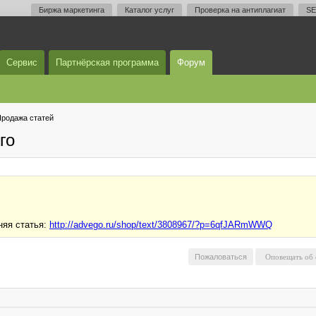
Биржа маркетинга
Каталог услуг
Проверка на антиплагиат
SE
Сервис
Партнёрская программа
Форум
родажа статей
го
няя статья:
http://advego.ru/shop/text/3808967/?p=6qfJARmWWQ
Пожаловаться