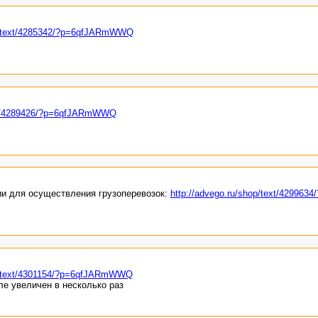
op/text/4285342/?p=6qfJARmWWQ
ext/4289426/?p=6qfJARmWWQ
ии для осуществления грузоперевозок:
http://advego.ru/shop/text/4299634/
op/text/4301154/?p=6qfJARmWWQ
ле увеличен в несколько раз