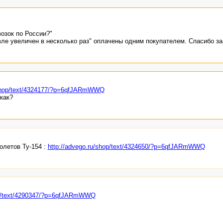
озок по России?"
ле увеличен в несколько раз" оплачены одним покупателем. Спасибо за 
/shop/text/4324177/?p=6qfJARmWWQ
как?
олетов Ту-154 :
http://advego.ru/shop/text/4324650/?p=6qfJARmWWQ
hop/text/4290347/?p=6qfJARmWWQ