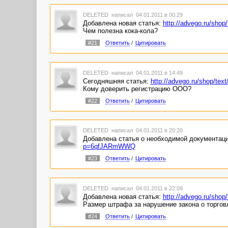
DELETED
написал 04.01.2011 в 00:29
Добавлена новая статья:
http://advego.ru/sh
Чем полезна кока-кола?
#21
Ответить
/
Цитировать
DELETED
написал 04.01.2011 в 14:49
Сегодняшняя статья:
http://advego.ru/shop/t
Кому доверить регистрацию ООО?
#22
Ответить
/
Цитировать
DELETED
написал 04.01.2011 в 20:20
Добавлена статья о необходимой документац
p=6qfJARmWWQ
#23
Ответить
/
Цитировать
DELETED
написал 04.01.2011 в 22:09
Добавлена новая статья:
http://advego.ru/sh
Размер штрафа за нарушение закона о торгов
#24
Ответить
/
Цитировать