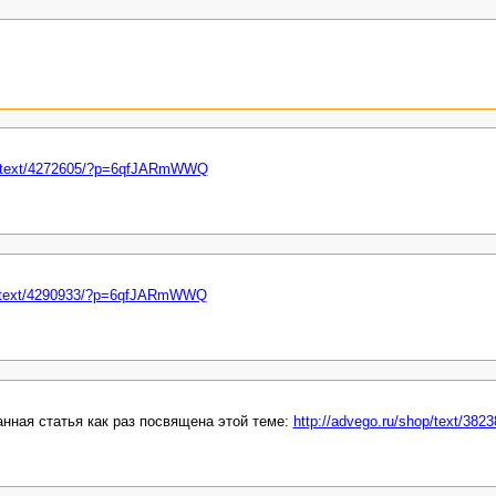
op/text/4272605/?p=6qfJARmWWQ
op/text/4290933/?p=6qfJARmWWQ
ная статья как раз посвящена этой теме:
http://advego.ru/shop/text/3823