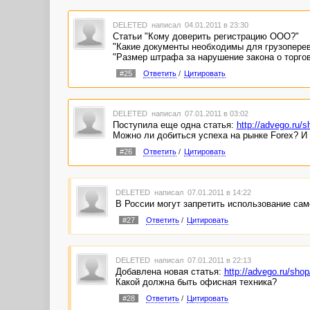
DELETED
написал 04.01.2011 в 23:30
Статьи "Кому доверить регистрацию ООО?"
"Какие документы необходимы для грузоперев
"Размер штрафа за нарушение закона о торгов
#25
Ответить
/
Цитировать
DELETED
написал 07.01.2011 в 03:02
Поступила еще одна статья:
http://advego.ru
Можно ли добиться успеха на рынке Forex? И 
#26
Ответить
/
Цитировать
DELETED
написал 07.01.2011 в 14:22
В России могут запретить использование сам
#27
Ответить
/
Цитировать
DELETED
написал 07.01.2011 в 22:13
Добавлена новая статья:
http://advego.ru/s
Какой должна быть офисная техника?
#28
Ответить
/
Цитировать