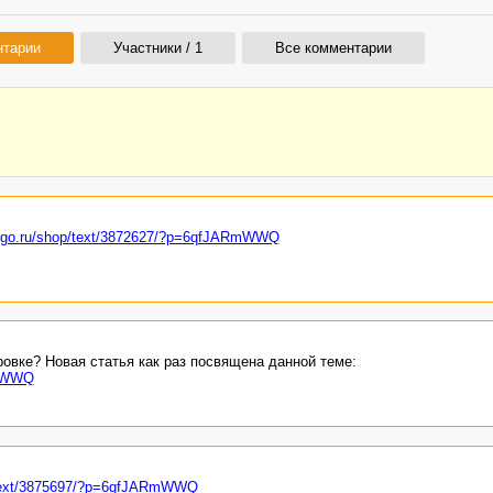
нтарии
Участники / 1
Все комментарии
vego.ru/shop/text/3872627/?p=6qfJARmWWQ
овке? Новая статья как раз посвящена данной теме:
RmWWQ
p/text/3875697/?p=6qfJARmWWQ