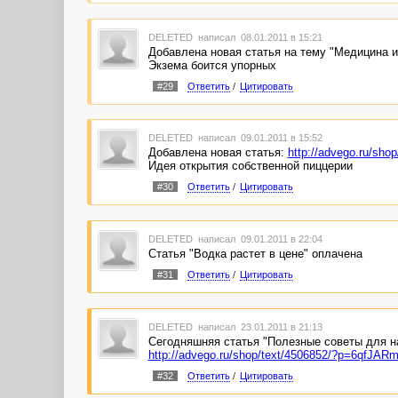
DELETED
написал 08.01.2011 в 15:21
Добавлена новая статья на тему "Медицина 
Экзема боится упорных
#29
Ответить
/
Цитировать
DELETED
написал 09.01.2011 в 15:52
Добавлена новая статья:
http://advego.ru/s
Идея открытия собственной пиццерии
#30
Ответить
/
Цитировать
DELETED
написал 09.01.2011 в 22:04
Статья "Водка растет в цене" оплачена
#31
Ответить
/
Цитировать
DELETED
написал 23.01.2011 в 21:13
Сегодняшняя статья "Полезные советы для 
http://advego.ru/shop/text/4506852/?p=6qfJ
#32
Ответить
/
Цитировать