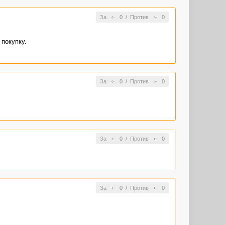
За
0
/
Против
0
покупку.
За
0
/
Против
0
За
0
/
Против
0
За
0
/
Против
0