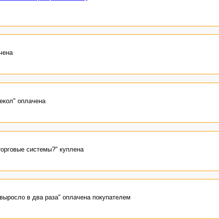
чена
екол" оплачена
торговые системы?" куплена
выросло в два раза" оплачена покупателем