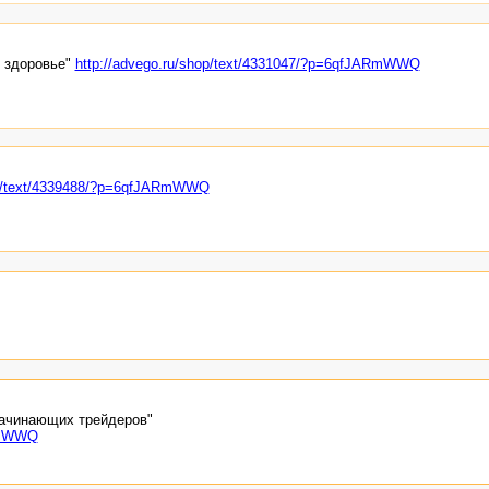
и здоровье"
http://advego.ru/shop/text/4331047/?p=6qfJARmWWQ
hop/text/4339488/?p=6qfJARmWWQ
начинающих трейдеров"
ARmWWQ