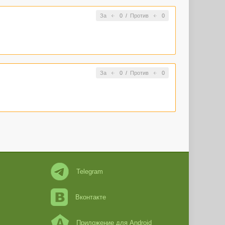
За
0
/
Против
0
За
0
/
Против
0
Telegram
Вконтакте
Приложение для Android