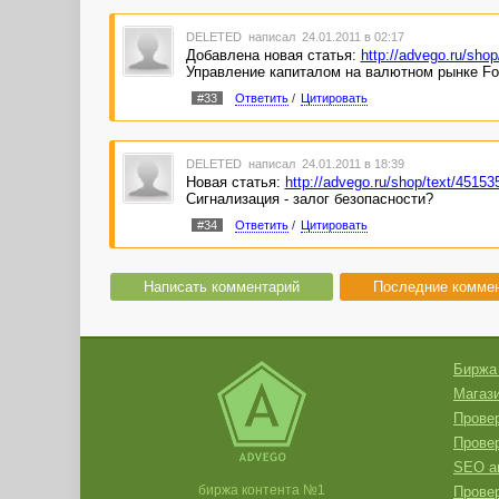
DELETED
написал 24.01.2011 в 02:17
Добавлена новая статья:
http://advego.ru/s
Управление капиталом на валютном рынке Fo
#33
Ответить
/
Цитировать
DELETED
написал 24.01.2011 в 18:39
Новая статья:
http://advego.ru/shop/text/45
Сигнализация - залог безопасности?
#34
Ответить
/
Цитировать
Написать комментарий
Последние комме
Биржа
Магази
Провер
Прове
SEO а
биржа контента №1
Провер