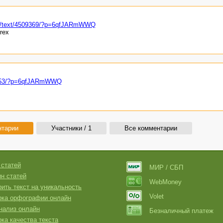
hop/text/4509369/?p=6qfJARmWWQ
rex
15353/?p=6qfJARmWWQ
нтарии
Участники / 1
Все комментарии
 статей
МИР / СБП
н статей
WebMoney
ить текст на уникальность
Volet
рка орфографии онлайн
нализ онлайн
Безналичный платеж
ка качества текста