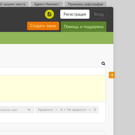
O-анализ текста
Адвего Лингвист
Проверка орфографии
Регистрация
Вход
A
Создать заказ
Помощь и поддержка
Нравится
0
/
Не нравится
0