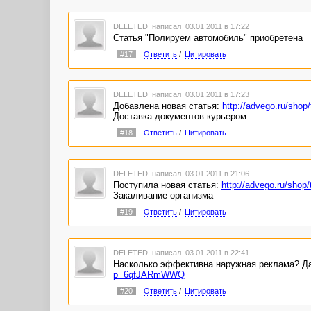
DELETED
написал 03.01.2011 в 17:22
Статья "Полируем автомобиль" приобретена
#17
Ответить
/
Цитировать
DELETED
написал 03.01.2011 в 17:23
Добавлена новая статья:
http://advego.ru/sh
Доставка документов курьером
#18
Ответить
/
Цитировать
DELETED
написал 03.01.2011 в 21:06
Поступила новая статья:
http://advego.ru/sh
Закаливание организма
#19
Ответить
/
Цитировать
DELETED
написал 03.01.2011 в 22:41
Насколько эффективна наружная реклама? Дан
p=6qfJARmWWQ
#20
Ответить
/
Цитировать