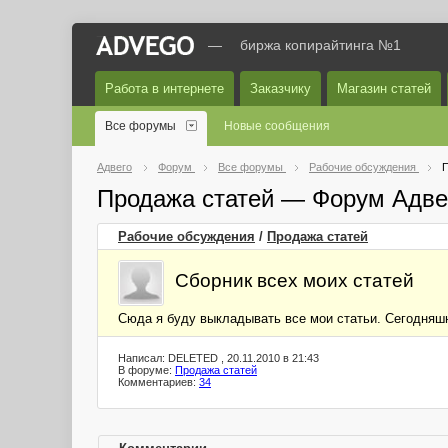
—
биржа копирайтинга №1
Работа в интернете
Заказчику
Магазин статей
Все форумы
Новые сообщения
Адвего
Форум
Все форумы
Рабочие обсуждения
П
Продажа статей — Форум Адве
Рабочие обсуждения
/
Продажа статей
Сборник всех моих статей
Сюда я буду выкладывать все мои статьи. Сегодняш
Написал: DELETED , 20.11.2010 в 21:43
В форуме:
Продажа статей
Комментариев:
34