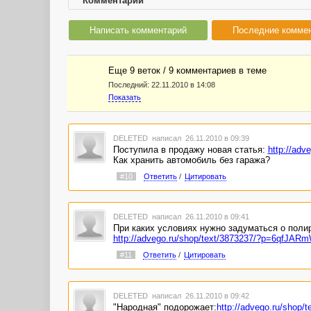
Комментарии
Написать комментарий
Последние комме
Еще 9 веток / 9 комментариев в темe
Последний:
22.11.2010 в 14:08
Показать
DELETED
написал 26.11.2010 в 09:39
Поступила в продажу новая статья:
http://ad
Как хранить автомобиль без гаража?
#10
Ответить
/
Цитировать
DELETED
написал 26.11.2010 в 09:41
При каких условиях нужно задуматься о полир
http://advego.ru/shop/text/3873237/?p=6qfJA
#11
Ответить
/
Цитировать
DELETED
написал 26.11.2010 в 09:42
"Народная" подорожает:
http://advego.ru/sho