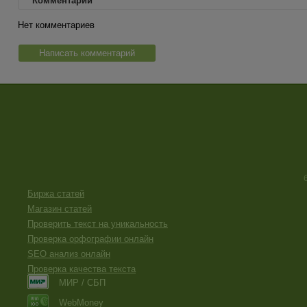
Комментарии
Нет комментариев
Написать комментарий
Биржа статей
Магазин статей
Проверить текст на уникальность
Проверка орфографии онлайн
SEO анализ онлайн
Проверка качества текста
МИР / СБП
WebMoney