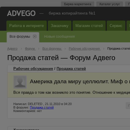
Биржа маркетинга
Каталог услуг
П
—
биржа копирайтинга №1
Работа в интернете
Заказчику
Магазин статей
Сервис
Все форумы
Новые сообщения
Адвего
Форум
Все форумы
Рабочие обсуждения
Продажа стате
Продажа статей — Форум Адвего
Рабочие обсуждения
/
Продажа статей
Америка дала миру целлюлит. Миф о 
Вся правда о том как возникло это понятие. Отношение к медици
Написал: DELETED , 21.11.2010 в 04:20
В форуме:
Продажа статей
Комментариев: нет