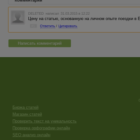
Комментарии
DELETED
написал 31.03.2015 в 12:22
Цену на статью, основанную на личном опыте поездки в 
#1
Ответить
/
Цитировать
Написать комментарий
Биржа статей
Магазин статей
Проверить текст на уникальность
Проверка орфографии онлайн
SEO анализ онлайн