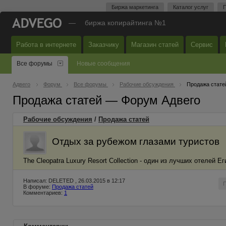
Биржа маркетинга
Каталог услуг
П
—
биржа копирайтинга №1
Работа в интернете
Заказчику
Магазин статей
Сервис
Все форумы
Новые сообщения
Адвего
Форум
Все форумы
Рабочие обсуждения
Продажа стате
Продажа статей — Форум Адвего
Рабочие обсуждения
/
Продажа статей
Отдых за рубежом глазами туристов
The Cleopatra Luxury Resort Collection - один из лучших отелей Е
Написал: DELETED , 26.03.2015 в 12:17
В форуме:
Продажа статей
Комментариев:
1