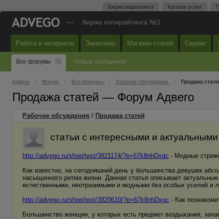
Биржа маркетинга
Каталог услуг
П
—
биржа копирайтинга №1
Работа в интернете
Заказчику
Магазин статей
Сервис
Все форумы
Новые сообщения
Адвего
Форум
Все форумы
Рабочие обсуждения
Продажа стате
Продажа статей — Форум Адвего
Рабочие обсуждения
/
Продажа статей
статьи с интересными и актуальными 
http://advego.ru/shop/text/3821174/?p=67k8nhDxgc
- Модные стрижк
Как известно, на сегодняшний день у большинства девушек абс
насыщенного ритма жизни. Данная статья описывает актуальные 
естественными, неотразимыми и модными без особых усилий и л
http://advego.ru/shop/text/3820610/?p=67k8nhDxgc
- Как познакоми
Большинство женщин, у которых есть предмет воздыхания, зачас