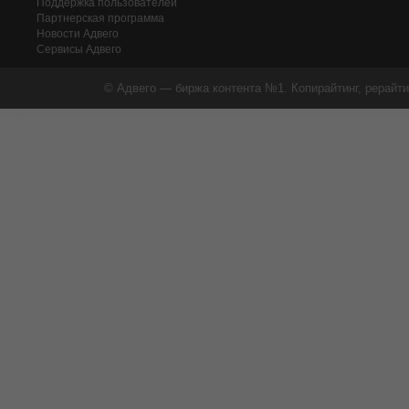
Поддержка пользователей
Партнерская программа
Новости Адвего
Сервисы Адвего
© Адвего — биржа контента №1. Копирайтинг, рерайти