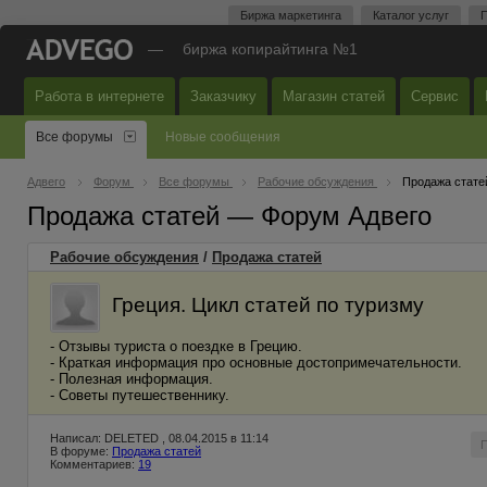
Биржа маркетинга
Каталог услуг
П
—
биржа копирайтинга №1
Работа в интернете
Заказчику
Магазин статей
Сервис
Все форумы
Новые сообщения
Адвего
Форум
Все форумы
Рабочие обсуждения
Продажа стате
Продажа статей — Форум Адвего
Рабочие обсуждения
/
Продажа статей
Греция. Цикл статей по туризму
- Отзывы туриста о поездке в Грецию.
- Краткая информация про основные достопримечательности.
- Полезная информация.
- Советы путешественнику.
Написал: DELETED , 08.04.2015 в 11:14
В форуме:
Продажа статей
Комментариев:
19