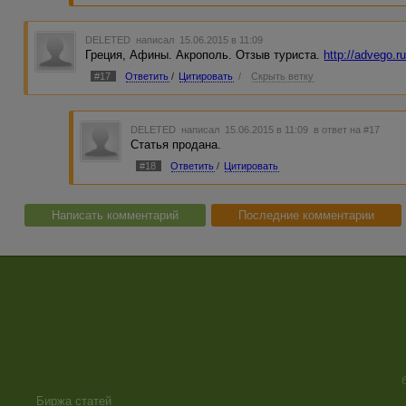
DELETED
написал 15.06.2015 в 11:09
Греция, Афины. Акрополь. Отзыв туриста.
http://advego.r
#17
Ответить
/
Цитировать
/
Скрыть ветку
DELETED
написал 15.06.2015 в 11:09
в ответ на #17
Статья продана.
#18
Ответить
/
Цитировать
Написать комментарий
Последние комментарии
Биржа статей