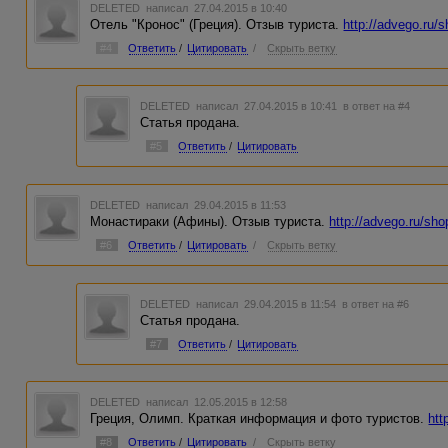
DELETED
написал 27.04.2015 в 10:40
Отель "Кронос" (Греция). Отзыв туриста.
http://advego.ru/
#4
Ответить
/
Цитировать
/
Скрыть ветку
DELETED
написал 27.04.2015 в 10:41
в ответ на #4
Статья продана.
#5
Ответить
/
Цитировать
DELETED
написал 29.04.2015 в 11:53
Монастираки (Афины). Отзыв туриста.
http://advego.ru/sho
#6
Ответить
/
Цитировать
/
Скрыть ветку
DELETED
написал 29.04.2015 в 11:54
в ответ на #6
Статья продана.
#7
Ответить
/
Цитировать
DELETED
написал 12.05.2015 в 12:58
Греция, Олимп. Краткая информация и фото туристов.
htt
#8
Ответить
/
Цитировать
/
Скрыть ветку