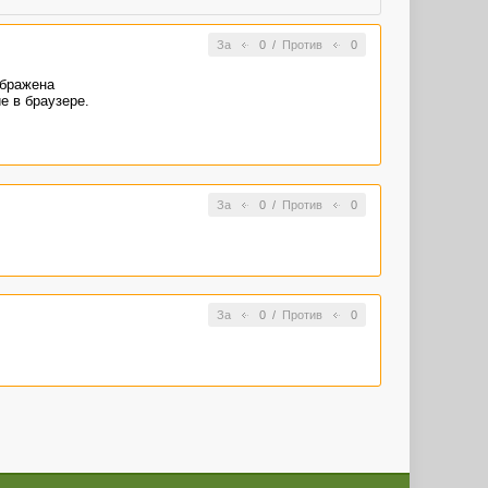
За
0
/
Против
0
ображена
е в браузере.
За
0
/
Против
0
За
0
/
Против
0