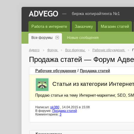
—
биржа копирайтинга №1
Работа в интернете
Заказчику
Магазин статей
Все форумы
Новые сообщения
Адвего
Форум
Все форумы
Рабочие обсуждения
П
Продажа статей — Форум Адве
Рабочие обсуждения
/
Продажа статей
Статьи из категории Интерне
Продаю статьи на тему Интернет-маркетинг, SEO, SMM
Написал:
sk380
, 14.04.2015 в 15:08
В форуме:
Продажа статей
Комментариев:
3