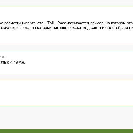
ке разметки гипертекста HTML. Рассматривается пример, на котором от
ских скриншота, на которых нагляно показан код сайта и его отображени
а #1
атью 4,49 у.е.