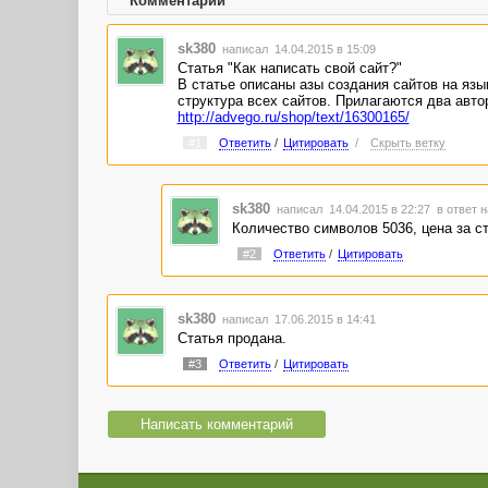
Комментарии
sk380
написал 14.04.2015 в 15:09
Статья "Как написать свой сайт?"
В статье описаны азы создания сайтов на язы
структура всех сайтов. Прилагаются два автор
http://advego.ru/shop/text/16300165/
#1
Ответить
/
Цитировать
/
Скрыть ветку
sk380
написал 14.04.2015 в 22:27
в ответ н
Количество символов 5036, цена за ст
#2
Ответить
/
Цитировать
sk380
написал 17.06.2015 в 14:41
Статья продана.
#3
Ответить
/
Цитировать
Написать комментарий