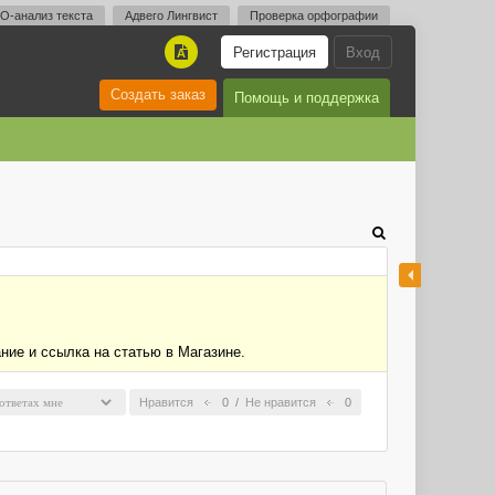
O-анализ текста
Адвего Лингвист
Проверка орфографии
Регистрация
Вход
A
Создать заказ
Помощь и поддержка
ние и ссылка на статью в Магазине.
Нравится
0
/
Не нравится
0