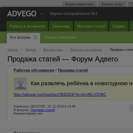
Биржа маркетинга
Каталог услуг
П
—
биржа копирайтинга №1
Работа в интернете
Заказчику
Магазин статей
Сервис
Все форумы
Новые сообщения
Адвего
Форум
Все форумы
Рабочие обсуждения
Продажа стате
Продажа статей — Форум Адвего
Рабочие обсуждения
/
Продажа статей
Как развлечь ребёнка в новогоднюю 
http://advego.ru/shop/text/3932324/?p=0vU9CcQVBC
Написала: DELETED , 01.12.2010 в 14:46
В форуме:
Продажа статей
Комментариев: нет