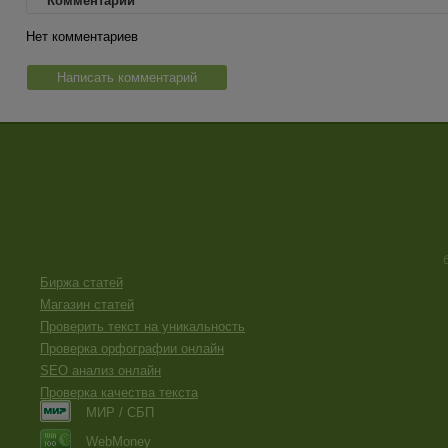
Комментарии
Нет комментариев
Написать комментарий
Биржа статей
Магазин статей
Проверить текст на уникальность
Проверка орфографии онлайн
SEO анализ онлайн
Проверка качества текста
МИР / СБП
WebMoney